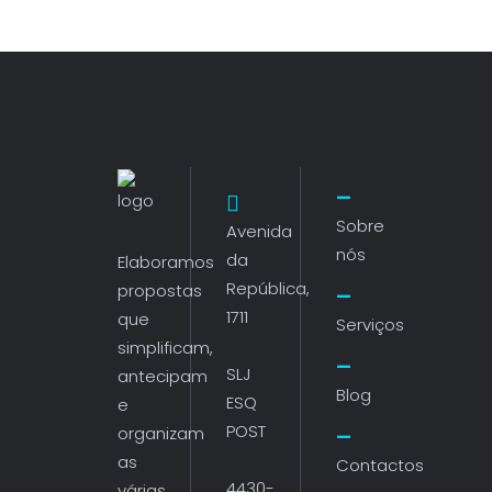
Sobre
Avenida
nós
da
Elaboramos
República,
propostas
1711
que
Serviços
simplificam,
SLJ
antecipam
Blog
ESQ
e
POST
organizam
as
Contactos
4430-
várias