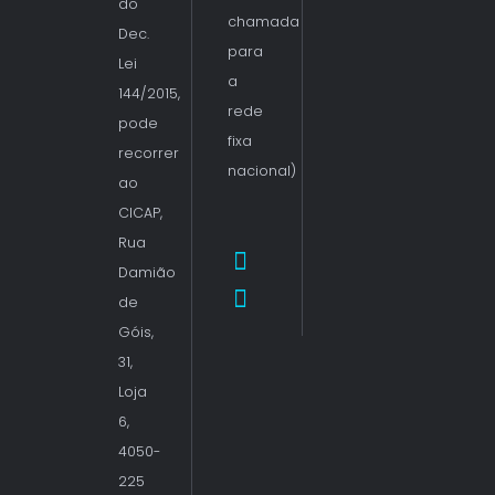
do
chamada
Dec.
para
Lei
a
144/2015,
rede
pode
fixa
recorrer
nacional)
ao
CICAP,
Rua
Damião
de
Góis,
31,
Loja
6,
4050-
225