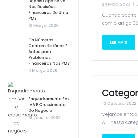
Depois Logo Se Vê
24 Maio, 2023
Nas Decisões
Financeiras De Uma
Quando ocorre 
PME
com o artigo 35.º
19 Março, 2026
Os Números
LER MAIS
Contam Histórias E
Antecipam
Problemas
Financeiros Nas PME
4 Março, 2026
Categor
Enquadramento Em
10 Outubro, 2022
IVA E Crescimento
Do Negócio
Vejamos então 
19 Janeiro, 2026
A – nesta catego