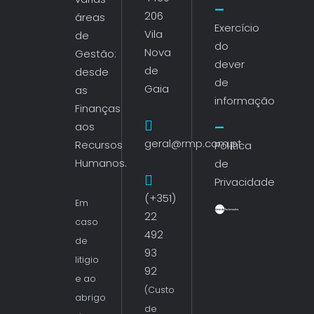
206
áreas
Exercício
Vila
de
do
Nova
Gestão:
dever
de
desde
de
Gaia
as
informação
Finanças
aos
geral@rmp.com.pt
Recursos
Política
Humanos.
de
Privacidade
(+351)
Em
22
caso
492
de
93
litigio
92
e ao
(Custo
abrigo
de