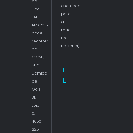
do
chamada
Dec.
para
Lei
a
144/2015,
rede
pode
fixa
recorrer
nacional)
ao
CICAP,
Rua
Damião
de
Góis,
31,
Loja
6,
4050-
225