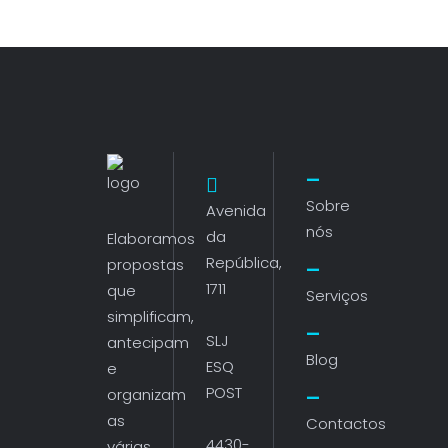
Sobre
Avenida
nós
da
Elaboramos
República,
propostas
1711
que
Serviços
simplificam,
SLJ
antecipam
Blog
ESQ
e
POST
organizam
as
Contactos
4430-
várias