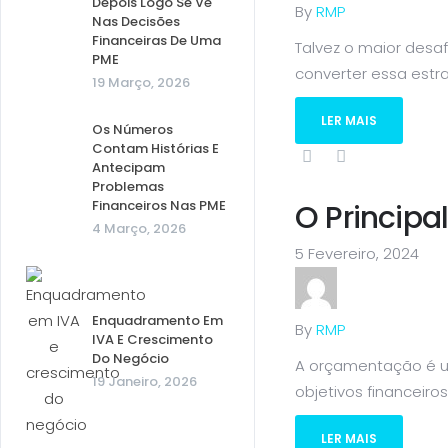
Depois Logo Se Vê
By
RMP
Nas Decisões
Financeiras De Uma
Talvez o maior desa
PME
converter essa estra
19 Março, 2026
LER MAIS
Os Números
Contam Histórias E
Antecipam
Problemas
Financeiros Nas PME
O Princip
4 Março, 2026
5 Fevereiro, 2024
Enquadramento Em
By
RMP
IVA E Crescimento
Do Negócio
A orçamentação é um
19 Janeiro, 2026
objetivos financeiros
LER MAIS