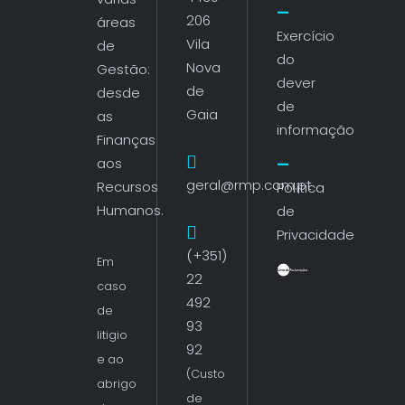
206
áreas
Exercício
Vila
de
do
Nova
Gestão:
dever
de
desde
de
Gaia
as
informação
Finanças
aos
geral@rmp.com.pt
Recursos
Política
Humanos.
de
Privacidade
(+351)
Em
22
caso
492
de
93
litigio
92
e ao
(Custo
abrigo
de