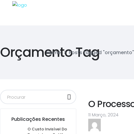
Orçamento Tag
Home
>
Posts tagged "orçamento"
O Process
11 Março, 2024
Publicações Recentes
O Custo Invisível Do