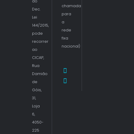
do
chamada
Dec.
para
Lei
a
144/2015,
rede
pode
fixa
recorrer
nacional)
ao
CICAP,
Rua
Damião
de
Góis,
31,
Loja
6,
4050-
225