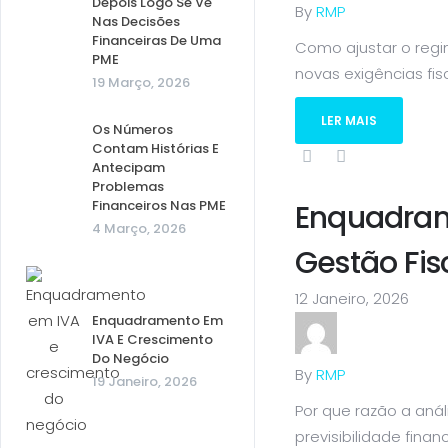
Depois Logo Se Vê
By
RMP
Nas Decisões
Financeiras De Uma
Como ajustar o regi
PME
novas exigências fisca
19 Março, 2026
LER MAIS
Os Números
Contam Histórias E
Antecipam
Problemas
Financeiros Nas PME
Enquadram
4 Março, 2026
Gestão Fis
12 Janeiro, 2026
Enquadramento Em
IVA E Crescimento
Do Negócio
By
RMP
19 Janeiro, 2026
Por que razão a aná
previsibilidade financ