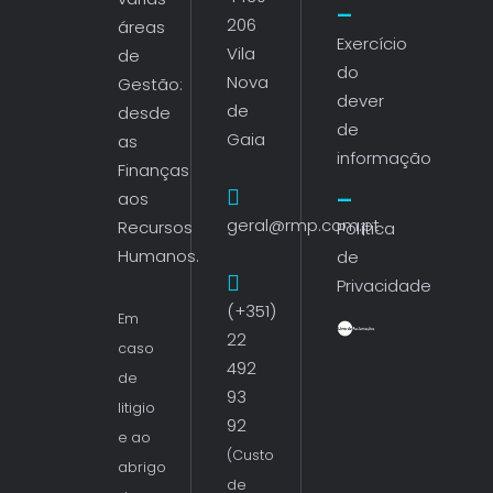
206
áreas
Exercício
Vila
de
do
Nova
Gestão:
dever
de
desde
de
Gaia
as
informação
Finanças
aos
geral@rmp.com.pt
Recursos
Política
Humanos.
de
Privacidade
(+351)
Em
22
caso
492
de
93
litigio
92
e ao
(Custo
abrigo
de