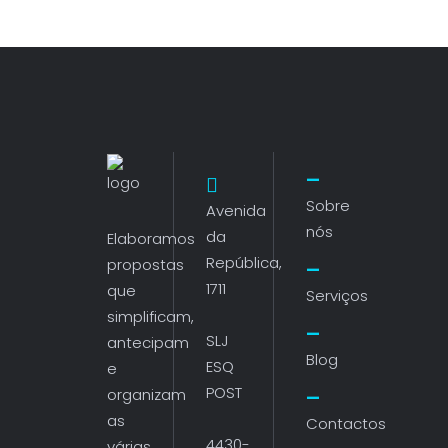
Sobre
Avenida
nós
da
Elaboramos
República,
propostas
1711
que
Serviços
simplificam,
SLJ
antecipam
Blog
ESQ
e
POST
organizam
as
Contactos
4430-
várias