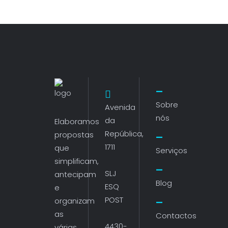
Sobre
Avenida
nós
da
Elaboramos
República,
propostas
1711
que
Serviços
simplificam,
SLJ
antecipam
Blog
ESQ
e
POST
organizam
as
Contactos
4430-
várias