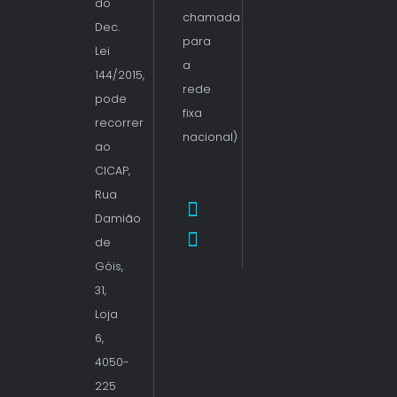
do
chamada
Dec.
para
Lei
a
144/2015,
rede
pode
fixa
recorrer
nacional)
ao
CICAP,
Rua
Damião
de
Góis,
31,
Loja
6,
4050-
225