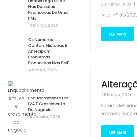
Depois Logo Se Vê
23 Junho, 2022
Nas Decisões
Financeiras De Uma
A Lei n.º 93/20
PME
19 Março, 2026
LER MAIS
Os Números
Contam Histórias E
Antecipam
Problemas
Financeiros Nas PME
4 Março, 2026
Alteraçõ
25 Março, 2021
Enquadramento Em
IVA E Crescimento
Foram definida
Do Negócio
extraordinário 
19 Janeiro, 2026
LER MAIS