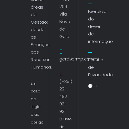
206
áreas
Exercício
Vila
de
do
Nova
Gestão:
dever
de
desde
de
Gaia
as
informação
Finanças
aos
geral@rmp.com.pt
Recursos
Política
Humanos.
de
Privacidade
(+351)
Em
22
caso
492
de
93
litigio
92
e ao
(Custo
abrigo
de