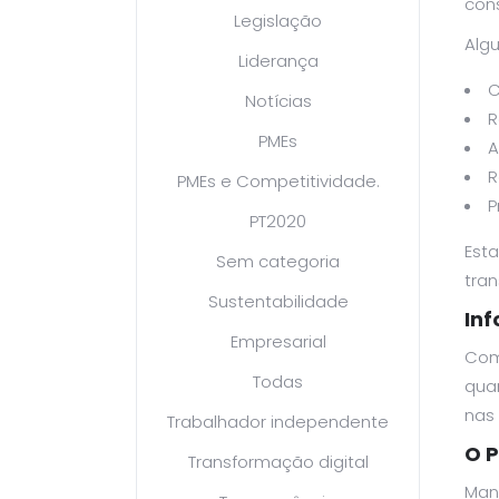
cons
Legislação
Alg
Liderança
C
Notícias
R
PMEs
A
R
PMEs e Competitividade.
P
PT2020
Est
Sem categoria
tran
Sustentabilidade
In
Empresarial
Com
Todas
quan
nas 
Trabalhador independente
O 
Transformação digital
Mant