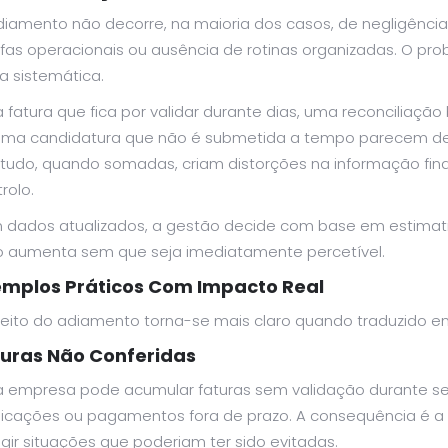
diamento não decorre, na maioria dos casos, de negligência
fas operacionais ou ausência de rotinas organizadas. O pro
a sistemática.
fatura que fica por validar durante dias, uma reconciliação
uma candidatura que não é submetida a tempo parecem de
tudo, quando somadas, criam distorções na informação fin
rolo.
dados atualizados, a gestão decide com base em estimativa
co aumenta sem que seja imediatamente percetível.
emplos Práticos Com Impacto Real
feito do adiamento torna-se mais claro quando traduzido em
uras Não Conferidas
 empresa pode acumular faturas sem validação durante sema
licações ou pagamentos fora de prazo. A consequência é a 
igir situações que poderiam ter sido evitadas.