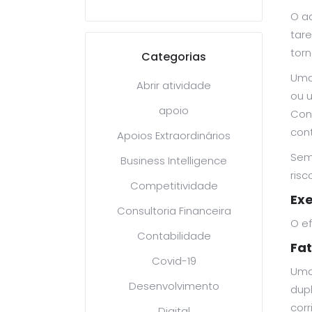
O a
tare
torn
Categorias
Uma 
Abrir atividade
ou 
apoio
Con
cont
Apoios Extraordinários
Sem 
Business Intelligence
ris
Competitividade
Ex
Consultoria Financeira
O e
Contabilidade
Fat
Covid-19
Uma
Desenvolvimento
dup
corr
Digital