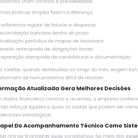
istentes criam controlo e previsibilidade.
umas práticas simples fazem a diferença:
onferência regular de faturas e despesas
econciliação bancária dentro do prazo
tualização periódica de mapas de tesouraria
evisão antecipada de obrigações fiscais
reparação atempada de candidaturas e documentação
as tarefas, quando distribuídas ao longo do mês, exigem es
sformam-se num problema difícil de resolver.
formação Atualizada Gera Melhores Decisões
 dados financeiros corretos e recentes, a empresa conhece 
do reforçar liquidez e quais os custos que podem ser otimi
decisões estratégicas.
Papel Do Acompanhamento Técnico Como Sistem
er rotinas financeiras exige consistência. No meio das exigê