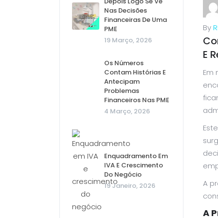
Depois Logo Se Vê
Nas Decisões
Financeiras De Uma
By
R
PME
Co
19 Março, 2026
E 
Os Números
Em m
Contam Histórias E
Antecipam
enc
Problemas
fica
Financeiros Nas PME
adm
4 Março, 2026
Est
surg
deci
Enquadramento Em
IVA E Crescimento
emp
Do Negócio
A p
19 Janeiro, 2026
con
A 