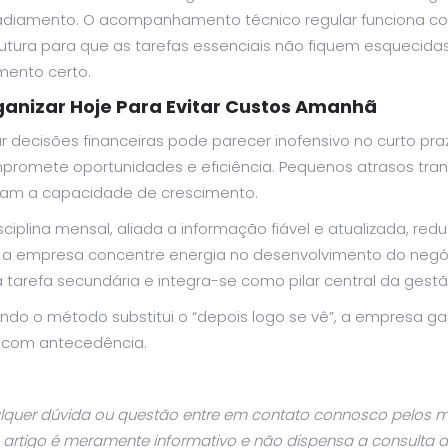
adiamento. O acompanhamento técnico regular funciona co
utura para que as tarefas essenciais não fiquem esquecida
ento certo.
anizar Hoje Para Evitar Custos Amanhã
r decisões financeiras pode parecer inofensivo no curto pr
promete oportunidades e eficiência. Pequenos atrasos tr
itam a capacidade de crescimento.
sciplina mensal, aliada a informação fiável e atualizada, re
 a empresa concentre energia no desenvolvimento do negóci
tarefa secundária e integra-se como pilar central da gestã
ndo o método substitui o “depois logo se vê”, a empresa ga
r com antecedência.
quer dúvida ou questão entre em contato connosco pelos mei
 artigo é meramente informativo e não dispensa a consulta d