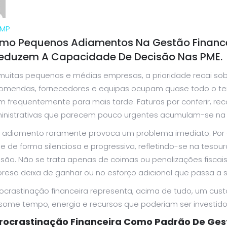
MP
mo Pequenos Adiamentos Na Gestão Finance
Reduzem A Capacidade De Decisão Nas PME.
uitas pequenas e médias empresas, a prioridade recai sobr
omendas, fornecedores e equipas ocupam quase todo o temp
m frequentemente para mais tarde. Faturas por conferir, re
inistrativas que parecem pouco urgentes acumulam-se na
e adiamento raramente provoca um problema imediato. Por e
e de forma silenciosa e progressiva, refletindo-se na tesou
são. Não se trata apenas de coimas ou penalizações fiscais
resa deixa de ganhar ou no esforço adicional que passa a s
rocrastinação financeira representa, acima de tudo, um cus
some tempo, energia e recursos que poderiam ser investid
Procrastinação Financeira Como Padrão De Ges