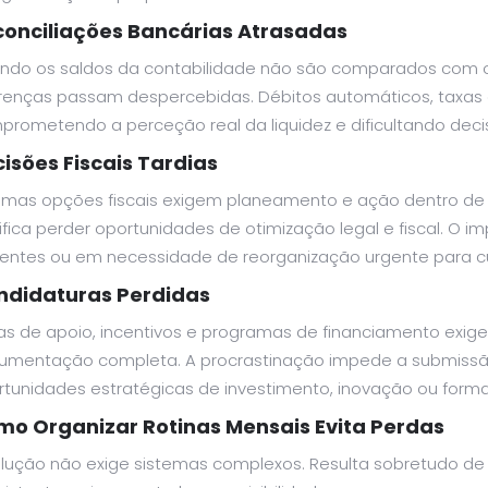
onciliações Bancárias Atrasadas
ndo os saldos da contabilidade não são comparados com 
erenças passam despercebidas. Débitos automáticos, taxas 
prometendo a perceção real da liquidez e dificultando dec
isões Fiscais Tardias
umas opções fiscais exigem planeamento e ação dentro de p
nifica perder oportunidades de otimização legal e fiscal. 
ientes ou em necessidade de reorganização urgente para cu
ndidaturas Perdidas
has de apoio, incentivos e programas de financiamento exi
umentação completa. A procrastinação impede a submiss
rtunidades estratégicas de investimento, inovação ou forma
o Organizar Rotinas Mensais Evita Perdas
olução não exige sistemas complexos. Resulta sobretudo de