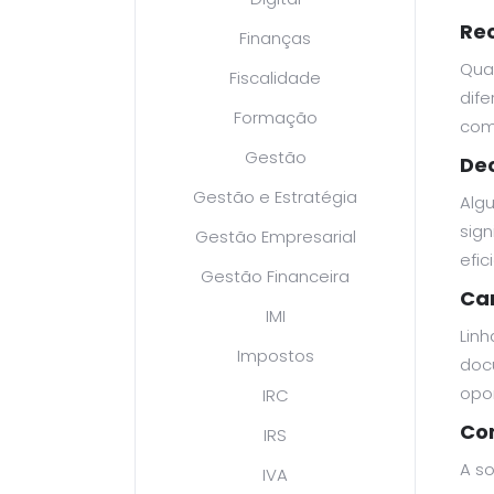
Rec
Finanças
Qua
Fiscalidade
dif
Formação
com
Gestão
Dec
Gestão e Estratégia
Alg
sig
Gestão Empresarial
efic
Gestão Financeira
Ca
IMI
Lin
Impostos
doc
opo
IRC
Com
IRS
A s
IVA