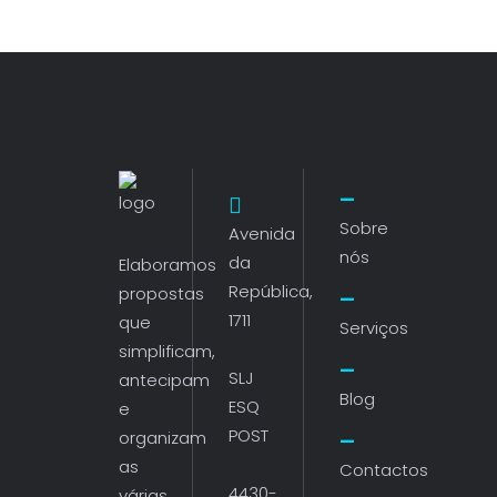
Sobre
Avenida
nós
da
Elaboramos
República,
propostas
1711
que
Serviços
simplificam,
SLJ
antecipam
Blog
ESQ
e
POST
organizam
as
Contactos
4430-
várias