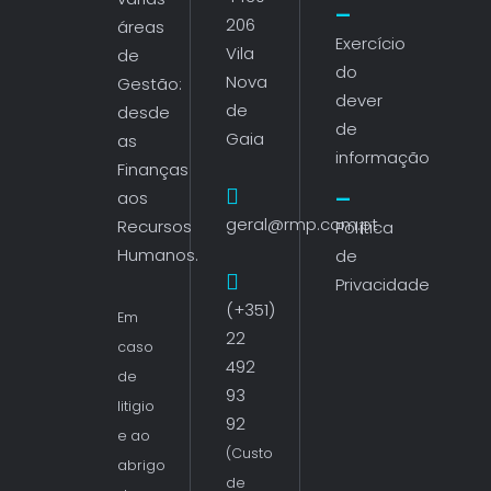
206
áreas
Exercício
Vila
de
do
Nova
Gestão:
dever
de
desde
de
Gaia
as
informação
Finanças
aos
geral@rmp.com.pt
Recursos
Política
Humanos.
de
Privacidade
(+351)
Em
22
caso
492
de
93
litigio
92
e ao
(Custo
abrigo
de