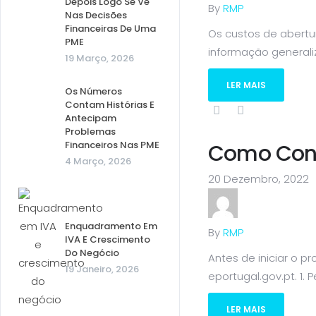
Depois Logo Se Vê
By
RMP
Nas Decisões
Financeiras De Uma
Os custos de abert
PME
informação generali
19 Março, 2026
LER MAIS
Os Números
Contam Histórias E
Antecipam
Problemas
Financeiros Nas PME
Como Cons
4 Março, 2026
20 Dezembro, 2022
Enquadramento Em
By
RMP
IVA E Crescimento
Do Negócio
Antes de iniciar o p
19 Janeiro, 2026
eportugal.gov.pt. 1. P
LER MAIS