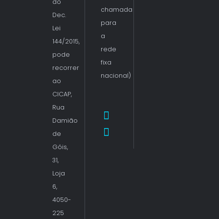
do
chamada
Dec.
para
Lei
a
144/2015,
rede
pode
fixa
recorrer
nacional)
ao
CICAP,
Rua
Damião
de
Góis,
31,
Loja
6,
4050-
225