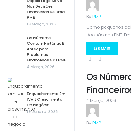
Depois Logo Se Vê
Nas Decisões
Financeiras De Uma
By
RMP
PME
19 Março, 2026
Como pequenos adia
decisão nas PME. Em
Os Números
Contam Histórias E
LER MAIS
Antecipam
Problemas
Financeiros Nas PME
4 Março, 2026
Os Número
Financeiro
Enquadramento Em
IVA E Crescimento
4 Março, 2026
Do Negócio
19 Janeiro, 2026
By
RMP