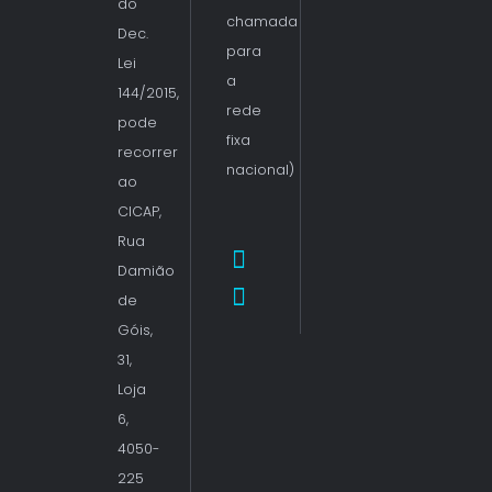
do
chamada
Dec.
para
Lei
a
144/2015,
rede
pode
fixa
recorrer
nacional)
ao
CICAP,
Rua
Damião
de
Góis,
31,
Loja
6,
4050-
225