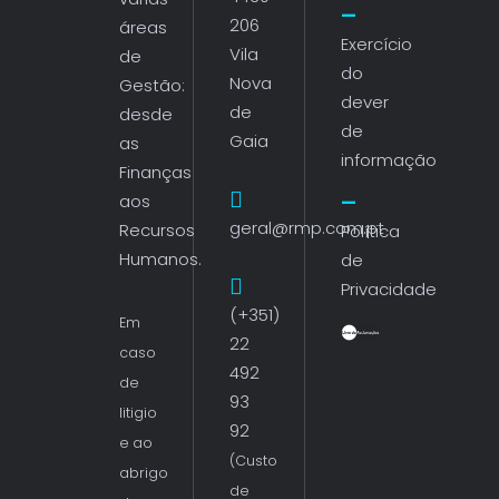
206
áreas
Exercício
Vila
de
do
Nova
Gestão:
dever
de
desde
de
Gaia
as
informação
Finanças
aos
geral@rmp.com.pt
Recursos
Política
Humanos.
de
Privacidade
(+351)
Em
22
caso
492
de
93
litigio
92
e ao
(Custo
abrigo
de