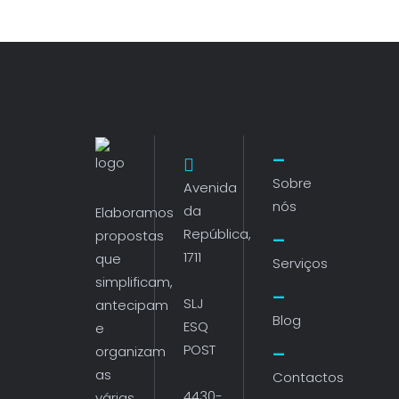
Sobre
Avenida
nós
da
Elaboramos
República,
propostas
1711
que
Serviços
simplificam,
SLJ
antecipam
Blog
ESQ
e
POST
organizam
as
Contactos
4430-
várias