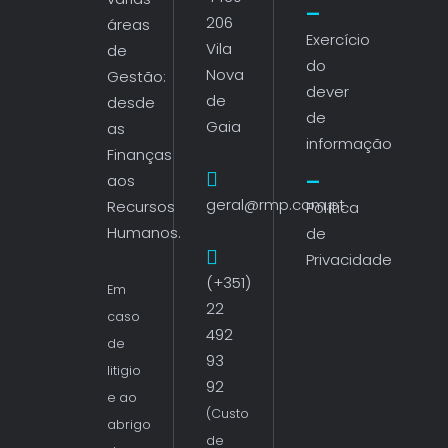
206
áreas
Exercício
Vila
de
do
Nova
Gestão:
dever
de
desde
de
Gaia
as
informação
Finanças
aos
geral@rmp.com.pt
Recursos
Política
Humanos.
de
Privacidade
(+351)
Em
22
caso
492
de
93
litigio
92
e ao
(Custo
abrigo
de