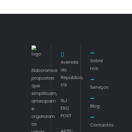
Sobre
Avenida
nós
da
Elaboramos
República,
propostas
1711
que
Serviços
simplificam,
SLJ
antecipam
Blog
ESQ
e
POST
organizam
as
Contactos
4430-
várias