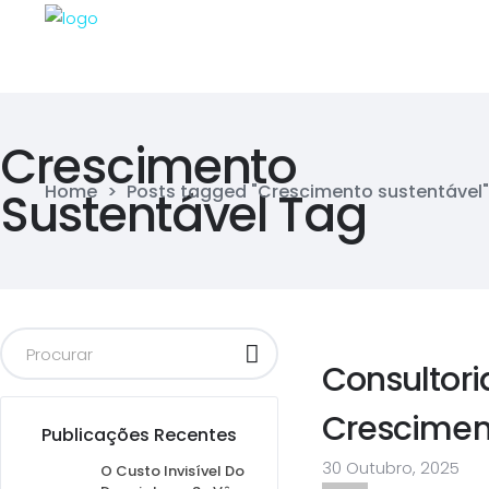
Crescimento
Home
>
Posts tagged "Crescimento sustentável"
Sustentável Tag
Consultor
Crescimen
Publicações Recentes
30 Outubro, 2025
O Custo Invisível Do