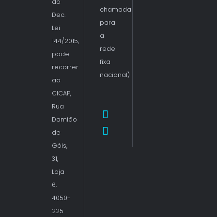
do
chamada
Dec.
para
Lei
a
144/2015,
rede
pode
fixa
recorrer
nacional)
ao
CICAP,
Rua
Damião
de
Góis,
31,
Loja
6,
4050-
225