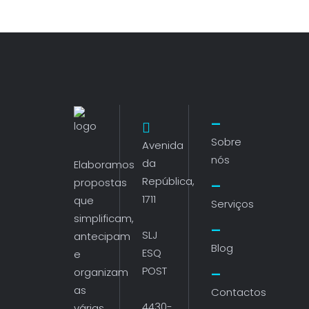
Sobre
Avenida
nós
da
Elaboramos
República,
propostas
1711
que
Serviços
simplificam,
SLJ
antecipam
Blog
ESQ
e
POST
organizam
as
Contactos
4430-
várias