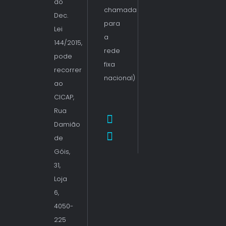
do
chamada
Dec.
para
Lei
a
144/2015,
rede
pode
fixa
recorrer
nacional)
ao
CICAP,
Rua
Damião
de
Góis,
31,
Loja
6,
4050-
225