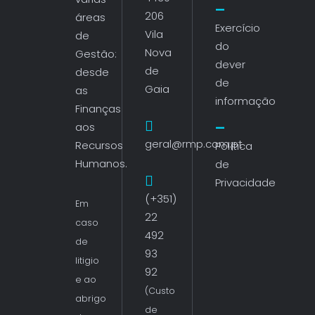
206
áreas
Exercício
Vila
de
do
Nova
Gestão:
dever
de
desde
de
Gaia
as
informação
Finanças
aos
geral@rmp.com.pt
Recursos
Política
Humanos.
de
Privacidade
(+351)
Em
22
caso
492
de
93
litigio
92
e ao
(Custo
abrigo
de