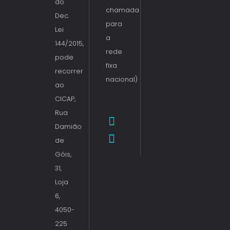
do
chamada
Dec.
para
Lei
a
144/2015,
rede
pode
fixa
recorrer
nacional)
ao
CICAP,
Rua
Damião
de
Góis,
31,
Loja
6,
4050-
225