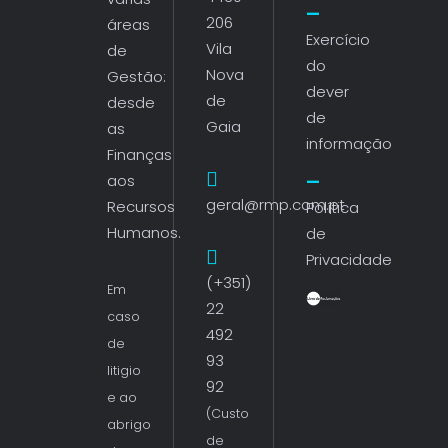
206
áreas
Exercício
Vila
de
do
Nova
Gestão:
dever
de
desde
de
Gaia
as
informação
Finanças
aos
geral@rmp.com.pt
Recursos
Política
Humanos.
de
Privacidade
(+351)
Em
22
caso
492
de
93
litigio
92
e ao
(Custo
abrigo
de