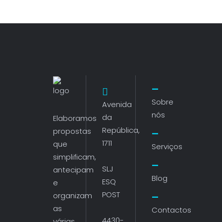
Sobre
Avenida
nós
da
Elaboramos
República,
propostas
1711
que
Serviços
simplificam,
SLJ
antecipam
Blog
ESQ
e
POST
organizam
as
Contactos
4430-
várias