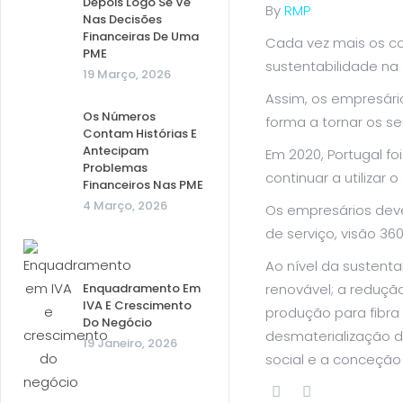
Depois Logo Se Vê
By
RMP
Nas Decisões
Financeiras De Uma
Cada vez mais os co
PME
sustentabilidade na
19 Março, 2026
Assim, os empresári
Os Números
forma a tornar os se
Contam Histórias E
Antecipam
Em 2020, Portugal fo
Problemas
continuar a utilizar
Financeiros Nas PME
4 Março, 2026
Os empresários devem
de serviço, visão 360
Ao nível da sustenta
Enquadramento Em
renovável; a reduçã
IVA E Crescimento
produção para fibra
Do Negócio
desmaterialização d
19 Janeiro, 2026
social e a conceção