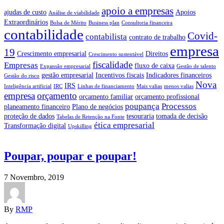
apoio a empresas
ajudas de custo
Apoios
Análise de viabilidade
Extraordinários
Bolsa de Mérito
Business plan
Consultoria financeira
contabilidade
Covid-
contabilista
contrato de trabalho
empresa
19
Crescimento empresarial
Direitos
Crescimento sustentável
fiscalidade
Empresas
fluxo de caixa
Expansão empresarial
Gestão de talento
gestão empresarial
Incentivos fiscais
Indicadores financeiros
Gestão do risco
Nova
IRS
Inteligência artificial
IRC
Linhas de financiamento
Mais valias
menos valias
empresa
orçamento
orçamento familiar
orçamento profissional
poupança
Processos
planeamento financeiro
Plano de negócios
proteção de dados
tesouraria
tomada de decisão
Tabelas de Retenção na Fonte
ética empresarial
Transformação digital
Upskilling
Poupar, poupar e poupar!
7 Novembro, 2019
By
RMP