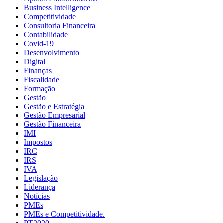
Business Intelligence
Competitividade
Consultoria Financeira
Contabilidade
Covid-19
Desenvolvimento
Digital
Finanças
Fiscalidade
Formação
Gestão
Gestão e Estratégia
Gestão Empresarial
Gestão Financeira
IMI
Impostos
IRC
IRS
IVA
Legislação
Liderança
Notícias
PMEs
PMEs e Competitividade.
PT2020