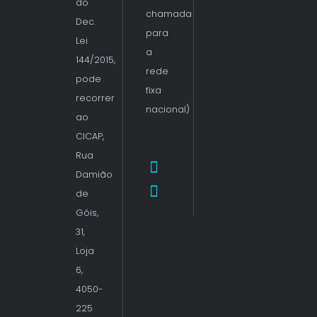
do
chamada
Dec.
para
Lei
a
144/2015,
rede
pode
fixa
recorrer
nacional)
ao
CICAP,
Rua
Damião
de
Góis,
31,
Loja
6,
4050-
225