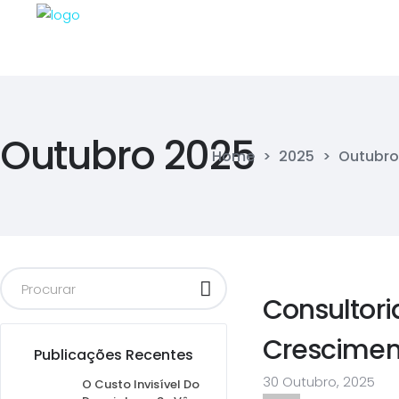
Outubro 2025
Home
>
2025
>
Outubro
Consultor
Crescimen
Publicações Recentes
30 Outubro, 2025
O Custo Invisível Do