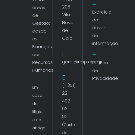
206
áreas
Exercício
Vila
de
do
Nova
Gestão:
dever
de
desde
de
Gaia
as
informação
Finanças
aos
geral@rmp.com.pt
Recursos
Política
Humanos.
de
Privacidade
(+351)
Em
22
caso
492
de
93
litigio
92
e ao
(Custo
abrigo
de