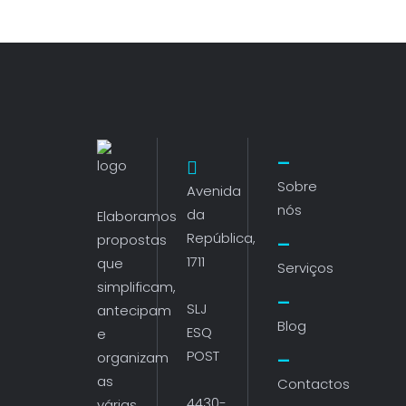
Sobre
Avenida
nós
da
Elaboramos
República,
propostas
1711
que
Serviços
simplificam,
SLJ
antecipam
Blog
ESQ
e
POST
organizam
as
Contactos
4430-
várias