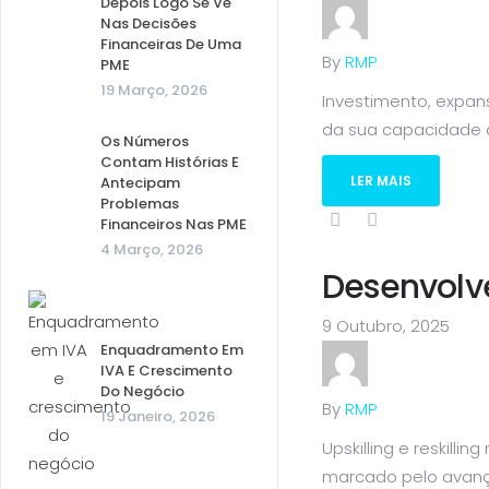
Depois Logo Se Vê
Nas Decisões
Financeiras De Uma
By
RMP
PME
19 Março, 2026
Investimento, expa
da sua capacidade de
Os Números
Contam Histórias E
LER MAIS
Antecipam
Problemas
Financeiros Nas PME
4 Março, 2026
Desenvolv
9 Outubro, 2025
Enquadramento Em
IVA E Crescimento
Do Negócio
By
RMP
19 Janeiro, 2026
Upskilling e reskil
marcado pelo avanço