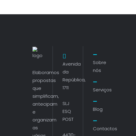
Sobre
Avenida
nós
da
Elaboramos
República,
propostas
1711
que
Serviços
simplificam,
SLJ
antecipam
Blog
ESQ
e
POST
organizam
as
Contactos
4430-
várias