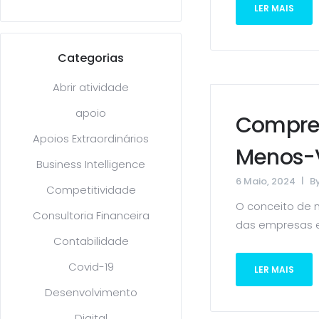
LER MAIS
Categorias
Abrir atividade
apoio
Compree
Apoios Extraordinários
Menos-V
Business Intelligence
6 Maio, 2024
B
Competitividade
O conceito de m
Consultoria Financeira
das empresas e 
Contabilidade
Covid-19
LER MAIS
Desenvolvimento
Digital