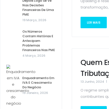
Depois Logo Se Vê
Upskilling e r
Nas Decisões
transformação,
Financeiras De Uma
PME
19 Março, 2026
LER MAIS
Os Números
Contam Histórias E
Antecipam
Problemas
Financeiros Nas PME
4 Março, 2026
Quem Es
Tributa
Enquadramento Em
13 Junho, 2024
IVA E Crescimento
Do Negócio
O regime simpl
19 Janeiro, 2026
contribuintes q