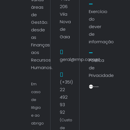
206
áreas
Exercício
Vila
de
do
Nova
Gestão:
dever
de
desde
de
Gaia
as
informação
Finanças
aos
geral@rmp.com.pt
Recursos
Política
Humanos.
de
Privacidade
(+351)
Em
22
caso
492
de
93
litigio
92
e ao
(Custo
abrigo
de