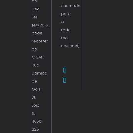
do
chamada
Dec.
para
Lei
a
144/2015,
rede
pode
fixa
recorrer
nacional)
ao
CICAP,
Rua
Damião
de
Góis,
31,
Loja
6,
4050-
225