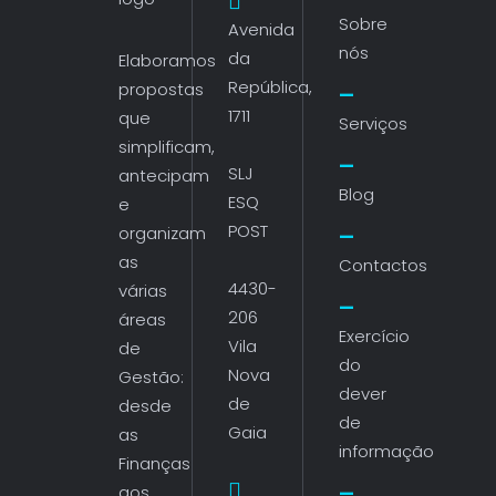
Sobre
Avenida
nós
da
Elaboramos
República,
propostas
1711
que
Serviços
simplificam,
SLJ
antecipam
Blog
ESQ
e
POST
organizam
as
Contactos
4430-
várias
206
áreas
Exercício
Vila
de
do
Nova
Gestão:
dever
de
desde
de
Gaia
as
informação
Finanças
aos