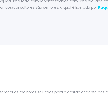
onjuga uma forte componente técnica com uma elevada expe
écnicos/consultores são seniores, a qual é liderada por
Raqu
ferecer as melhores soluções para a gestão eficiente dos 