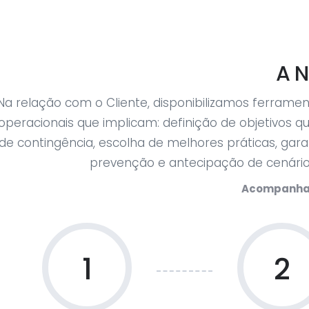
A N
Na relação com o Cliente, disponibilizamos ferrame
operacionais que implicam: definição de objetivos 
de contingência, escolha de melhores práticas, gara
prevenção e antecipação de cenários
Acompanham
1
2