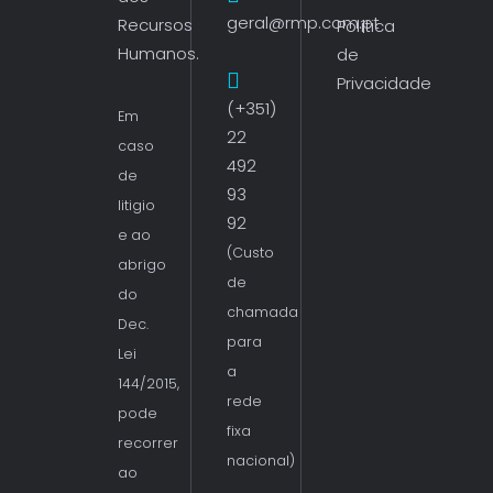
geral@rmp.com.pt
Recursos
Política
Humanos.
de
Privacidade
(+351)
Em
22
caso
492
de
93
litigio
92
e ao
(Custo
abrigo
de
do
chamada
Dec.
para
Lei
a
144/2015,
rede
pode
fixa
recorrer
nacional)
ao