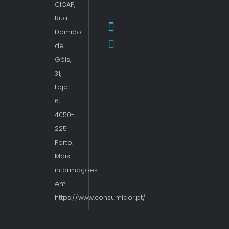
CICAP,
Rua
Damião
de
Góis,
31,
Loja
6,
4050-
225
Porto.
Mais
informações
em
https://www.consumidor.pt/