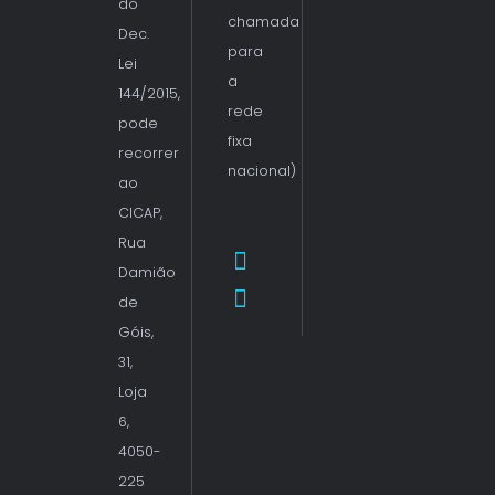
do
chamada
Dec.
para
Lei
a
144/2015,
rede
pode
fixa
recorrer
nacional)
ao
CICAP,
Rua
Damião
de
Góis,
31,
Loja
6,
4050-
225