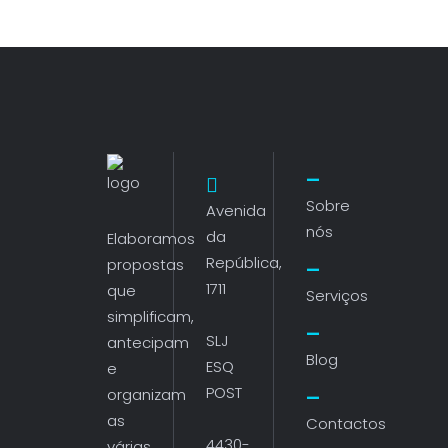
Sobre
Avenida
nós
da
Elaboramos
República,
propostas
1711
que
Serviços
simplificam,
SLJ
antecipam
Blog
ESQ
e
POST
organizam
as
Contactos
4430-
várias