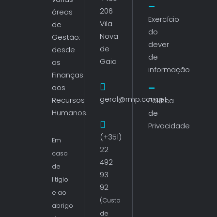
206
áreas
Exercício
Vila
de
do
Nova
Gestão:
dever
de
desde
de
Gaia
as
informação
Finanças
aos
geral@rmp.com.pt
Recursos
Política
Humanos.
de
Privacidade
(+351)
Em
22
caso
492
de
93
litigio
92
e ao
(Custo
abrigo
de