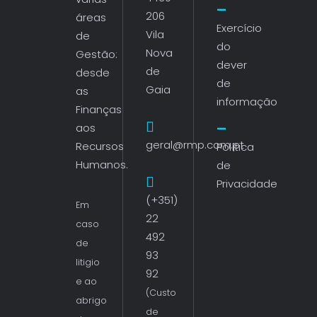
206
áreas
Exercício
Vila
de
do
Nova
Gestão:
dever
de
desde
de
Gaia
as
informação
Finanças
aos
geral@rmp.com.pt
Recursos
Política
Humanos.
de
Privacidade
(+351)
Em
22
caso
492
de
93
litigio
92
e ao
(Custo
abrigo
de