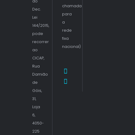
do
chamada
Dec.
para
Lei
a
144/2015,
rede
pode
fixa
recorrer
nacional)
ao
CICAP,
Rua
Damião
de
Góis,
31,
Loja
6,
4050-
225