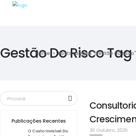
Gestão Do Risco Tag
Home
>
Posts tagged "Gestão do risco"
Consultor
Crescimen
Publicações Recentes
30 Outubro, 2025
O Custo Invisível Do