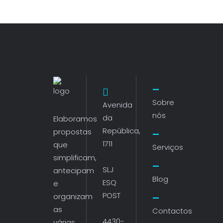
Sobre
Avenida
nós
da
Elaboramos
República,
propostas
1711
que
Serviços
simplificam,
SLJ
antecipam
Blog
ESQ
e
POST
organizam
as
Contactos
4430-
várias