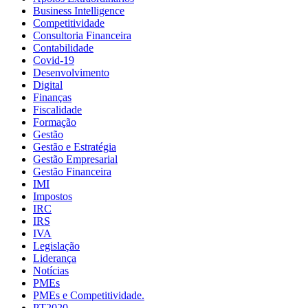
Business Intelligence
Competitividade
Consultoria Financeira
Contabilidade
Covid-19
Desenvolvimento
Digital
Finanças
Fiscalidade
Formação
Gestão
Gestão e Estratégia
Gestão Empresarial
Gestão Financeira
IMI
Impostos
IRC
IRS
IVA
Legislação
Liderança
Notícias
PMEs
PMEs e Competitividade.
PT2020