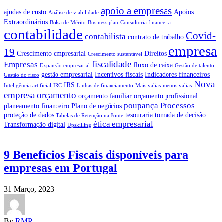
apoio a empresas
ajudas de custo
Apoios
Análise de viabilidade
Extraordinários
Bolsa de Mérito
Business plan
Consultoria financeira
contabilidade
Covid-
contabilista
contrato de trabalho
empresa
19
Crescimento empresarial
Direitos
Crescimento sustentável
fiscalidade
Empresas
fluxo de caixa
Expansão empresarial
Gestão de talento
gestão empresarial
Incentivos fiscais
Indicadores financeiros
Gestão do risco
Nova
IRS
Inteligência artificial
IRC
Linhas de financiamento
Mais valias
menos valias
empresa
orçamento
orçamento familiar
orçamento profissional
poupança
Processos
planeamento financeiro
Plano de negócios
proteção de dados
tesouraria
tomada de decisão
Tabelas de Retenção na Fonte
ética empresarial
Transformação digital
Upskilling
9 Benefícios Fiscais disponíveis para
empresas em Portugal
31 Março, 2023
By
RMP