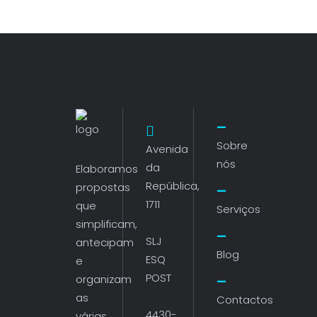
Sobre
Avenida
nós
da
Elaboramos
República,
propostas
1711
que
Serviços
simplificam,
SLJ
antecipam
Blog
ESQ
e
POST
organizam
as
Contactos
4430-
várias