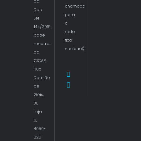
do
chamada
Dec.
para
Lei
a
144/2015,
rede
pode
fixa
recorrer
nacional)
ao
CICAP,
Rua
Damião
de
Góis,
31,
Loja
6,
4050-
225