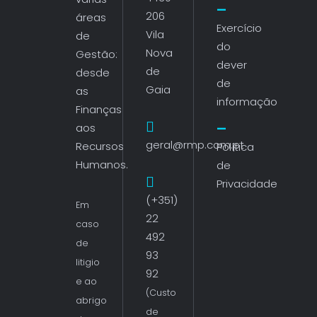
206
áreas
Exercício
Vila
de
do
Nova
Gestão:
dever
de
desde
de
Gaia
as
informação
Finanças
aos
geral@rmp.com.pt
Recursos
Política
Humanos.
de
Privacidade
(+351)
Em
22
caso
492
de
93
litigio
92
e ao
(Custo
abrigo
de