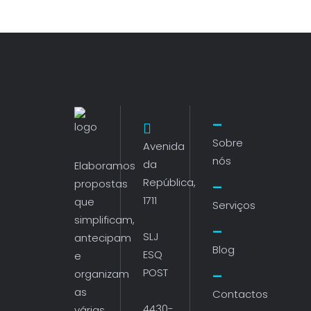
Sobre
Avenida
nós
da
Elaboramos
República,
propostas
1711
que
Serviços
simplificam,
SLJ
antecipam
Blog
ESQ
e
POST
organizam
as
Contactos
4430-
várias