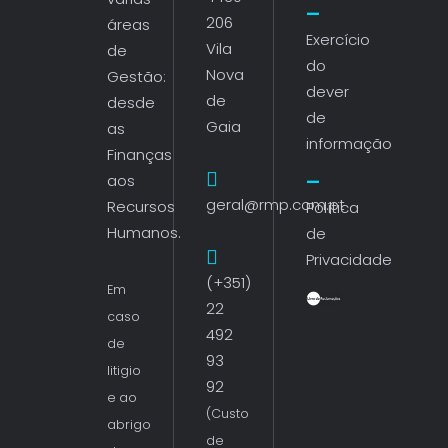
206
áreas
Exercício
Vila
de
do
Nova
Gestão:
dever
de
desde
de
Gaia
as
informação
Finanças
aos
geral@rmp.com.pt
Recursos
Política
Humanos.
de
Privacidade
(+351)
Em
22
caso
492
de
93
litigio
92
e ao
(Custo
abrigo
de