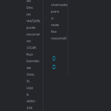
do
chamada
Dec.
para
Lei
a
144/2015,
rede
pode
fixa
recorrer
nacional)
ao
CICAP,
Rua
Damião
de
Góis,
31,
Loja
6,
4050-
225