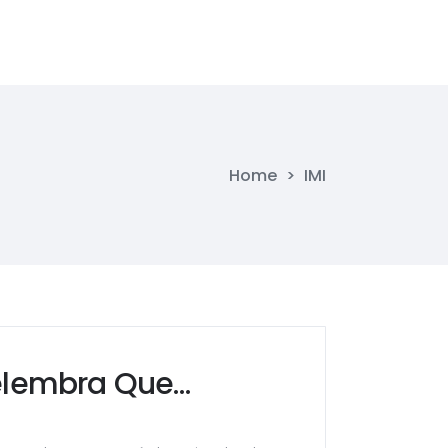
Home
>
IMI
elembra Que…