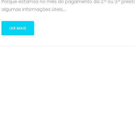
Porque estamos no mês do pagamento da 2.ª ou 3.ª presta
algumas informações úteis,...
LER MAIS