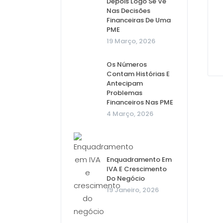
Depois Logo Se Vê
Nas Decisões
Financeiras De Uma
PME
19 Março, 2026
Os Números
Contam Histórias E
Antecipam
Problemas
Financeiros Nas PME
4 Março, 2026
Enquadramento Em
IVA E Crescimento
Do Negócio
19 Janeiro, 2026