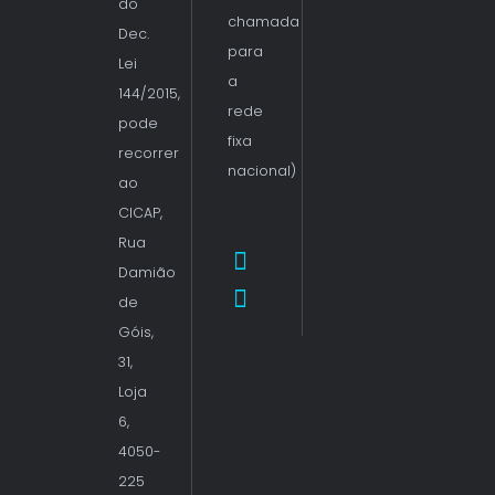
do
chamada
Dec.
para
Lei
a
144/2015,
rede
pode
fixa
recorrer
nacional)
ao
CICAP,
Rua
Damião
de
Góis,
31,
Loja
6,
4050-
225