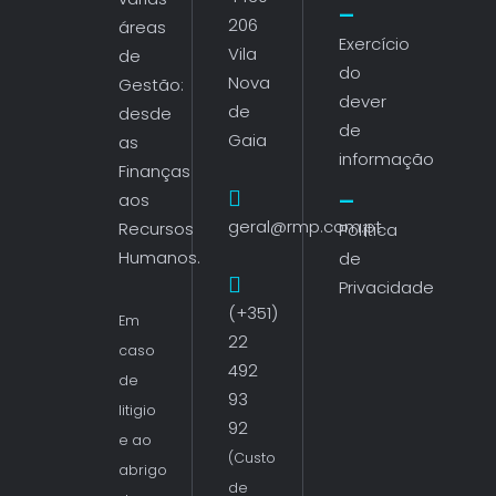
206
áreas
Exercício
Vila
de
do
Nova
Gestão:
dever
de
desde
de
Gaia
as
informação
Finanças
aos
geral@rmp.com.pt
Recursos
Política
Humanos.
de
Privacidade
(+351)
Em
22
caso
492
de
93
litigio
92
e ao
(Custo
abrigo
de