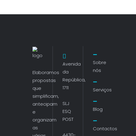
Sobre
Avenida
nós
da
Elaboramos
República,
propostas
1711
que
Serviços
simplificam,
SLJ
antecipam
Blog
ESQ
e
POST
organizam
as
Contactos
4430-
várias