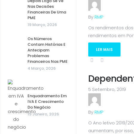
Depois Logo Se Vê
Nas Decisões
Financeiras De Uma
By
RMP
PME
19 Março, 2026
Os rendimentos dos 
rendimentos em Portu
Os Números
Contam Histórias E
LER MAIS
Antecipam
Problemas
Financeiros Nas PME
4 Março, 2026
Dependent
5 Setembro, 2019
Enquadramento Em
IVA E Crescimento
Do Negócio
By
RMP
19 Janeiro, 2026
O Ano letivo 2019/2
aumentam, por isso,.