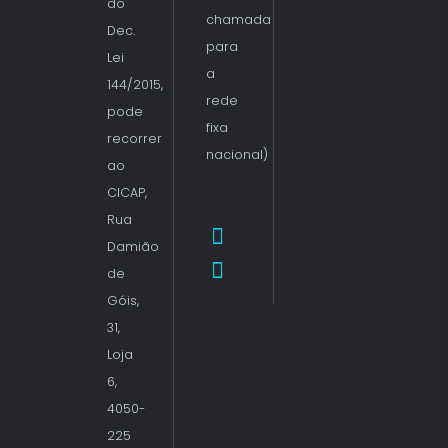
do
chamada
Dec.
para
Lei
a
144/2015,
rede
pode
fixa
recorrer
nacional)
ao
CICAP,
Rua
Damião
de
Góis,
31,
Loja
6,
4050-
225