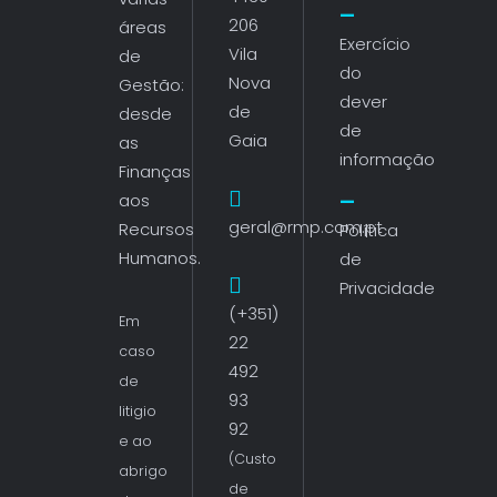
206
áreas
Exercício
Vila
de
do
Nova
Gestão:
dever
de
desde
de
Gaia
as
informação
Finanças
aos
geral@rmp.com.pt
Recursos
Política
Humanos.
de
Privacidade
(+351)
Em
22
caso
492
de
93
litigio
92
e ao
(Custo
abrigo
de