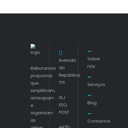
Sobre
Avenida
nós
da
Elaboramos
República,
propostas
1711
que
Serviços
simplificam,
SLJ
antecipam
Blog
ESQ
e
POST
organizam
as
Contactos
4430-
várias