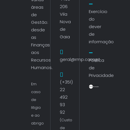
206
áreas
Exercício
Vila
de
do
Nova
Gestão:
dever
de
desde
de
Gaia
as
informação
Finanças
aos
geral@rmp.com.pt
Recursos
Política
Humanos.
de
Privacidade
(+351)
Em
22
caso
492
de
93
litigio
92
e ao
(Custo
abrigo
de