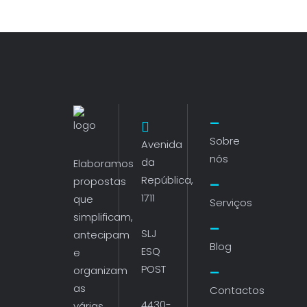
Sobre
Avenida
nós
da
Elaboramos
República,
propostas
1711
que
Serviços
simplificam,
SLJ
antecipam
Blog
ESQ
e
POST
organizam
as
Contactos
4430-
várias