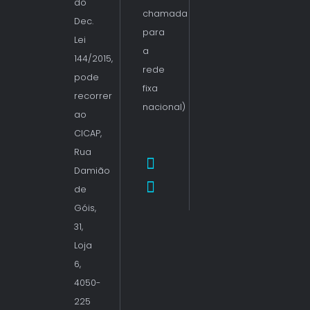
do
chamada
Dec.
para
Lei
a
144/2015,
rede
pode
fixa
recorrer
nacional)
ao
CICAP,
Rua
Damião
de
Góis,
31,
Loja
6,
4050-
225