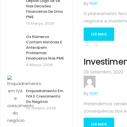
Depois Logo Se Vê
By
RMP
Nas Decisões
Financeiras De Uma
O planeamento fisc
PME
negócios e investimen
19 Março, 2026
LER MAIS
Os Números
Contam Histórias E
Antecipam
Problemas
Financeiros Nas PME
Investimen
4 Março, 2026
29 Setembro, 2022
Enquadramento Em
By
RMP
IVA E Crescimento
Do Negócio
Pretendemos sensibi
19 Janeiro, 2026
consequência dos inv
LER MAIS