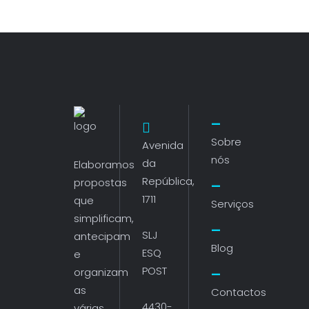
Sobre
Avenida
nós
da
Elaboramos
República,
propostas
1711
que
Serviços
simplificam,
SLJ
antecipam
Blog
ESQ
e
POST
organizam
as
Contactos
4430-
várias