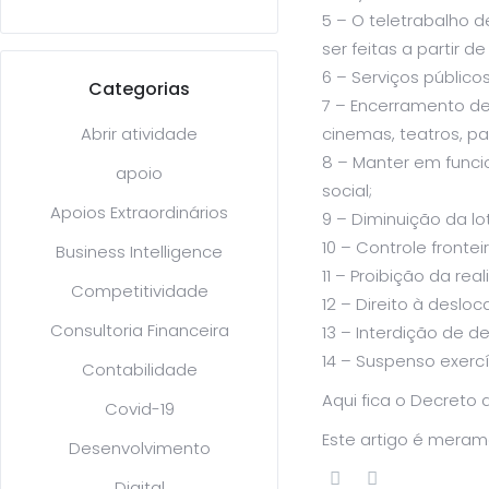
5 – O teletrabalho d
ser feitas a partir de
6 – Serviços público
Categorias
7 – Encerramento de t
Abrir atividade
cinemas, teatros, p
8 – Manter em func
apoio
social;
Apoios Extraordinários
9 – Diminuição da lo
10 – Controle fronte
Business Intelligence
11 – Proibição da rea
Competitividade
12 – Direito à desl
Consultoria Financeira
13 – Interdição de d
14 – Suspenso exercí
Contabilidade
Aqui fica o Decreto 
Covid-19
Este artigo é meram
Desenvolvimento
Digital