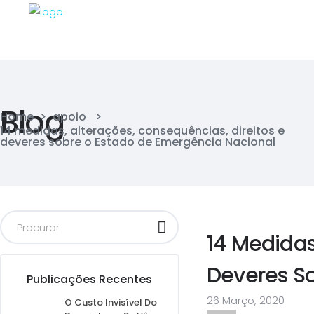
Blog
Home
>
apoio
>
14 medidas, alterações, consequências, direitos e
deveres sobre o Estado de Emergência Nacional
14 Medidas
Deveres S
Publicações Recentes
26 Março, 2020
O Custo Invisível Do