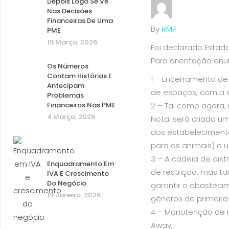
Depois Logo Se Vê
Nas Decisões
Financeiras De Uma
By
RMP
PME
19 Março, 2026
Foi declarado Estad
Para orientação en
Os Números
Contam Histórias E
1 – Encerramento de
Antecipam
de espaços, com a 
Problemas
Financeiros Nas PME
2 – Tal como agora, 
4 Março, 2026
Nota: será criada u
dos estabeleciment
para os animais) e 
3 – A cadeia de dist
Enquadramento Em
de restrição, mas 
IVA E Crescimento
Do Negócio
garantir o abasteci
19 Janeiro, 2026
géneros de primeira
4 – Manutenção de r
Away;