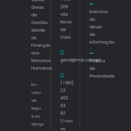
206
áreas
Exercício
Vila
de
do
Nova
Gestão:
dever
de
desde
de
Gaia
as
informação
Finanças
aos
geral@rmp.com.pt
Recursos
Política
Humanos.
de
Privacidade
(+351)
Em
22
caso
492
de
93
litigio
92
e ao
(Custo
abrigo
de