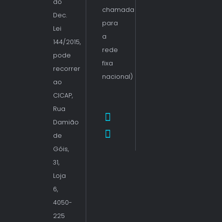
do
chamada
Dec.
para
Lei
a
144/2015,
rede
pode
fixa
recorrer
nacional)
ao
CICAP,
Rua
Damião
de
Góis,
31,
Loja
6,
4050-
225