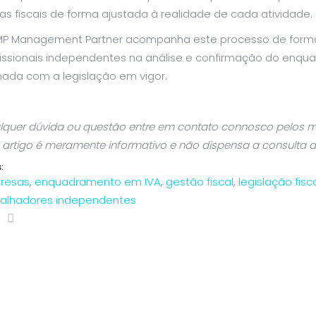
as fiscais de forma ajustada à realidade de cada atividade.
MP Management Partner acompanha este processo de forma
fissionais independentes na análise e confirmação do en
hada com a legislação em vigor.
quer dúvida ou questão entre em contato connosco pelos mei
 artigo é meramente informativo e não dispensa a consulta d
:
resas
,
enquadramento em IVA
,
gestão fiscal
,
legislação fisc
balhadores independentes