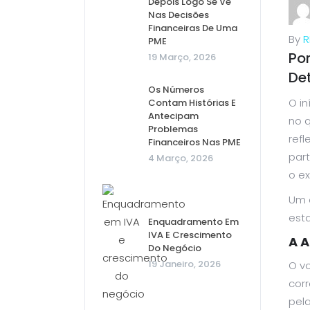
Depois Logo Se Vê
Nas Decisões
Financeiras De Uma
By
R
PME
Po
19 Março, 2026
De
Os Números
O i
Contam Histórias E
Antecipam
no 
Problemas
refl
Financeiros Nas PME
par
4 Março, 2026
o ex
Um 
esta
Enquadramento Em
IVA E Crescimento
A A
Do Negócio
19 Janeiro, 2026
O v
corr
pela