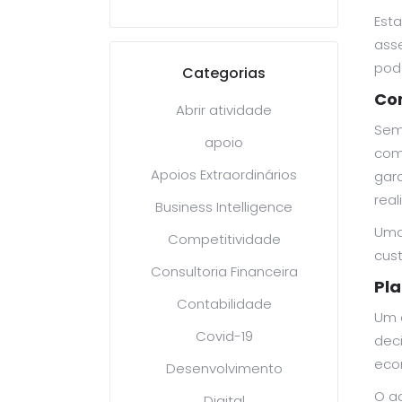
Est
ass
pode
Categorias
Co
Abrir atividade
Sem
apoio
com
Apoios Extraordinários
gara
real
Business Intelligence
Uma
Competitividade
cust
Consultoria Financeira
Pla
Contabilidade
Um 
Covid-19
dec
eco
Desenvolvimento
O a
Digital