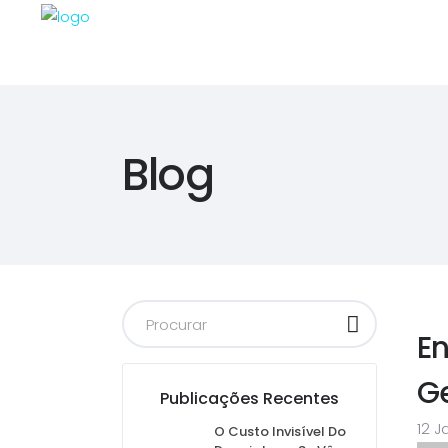
Blog
E
Ge
Publicações Recentes
12 J
O Custo Invisível Do