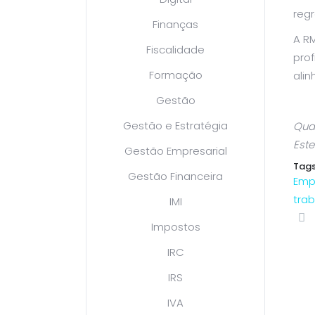
regr
Finanças
A R
Fiscalidade
pro
Formação
alin
Gestão
Gestão e Estratégia
Qual
Este
Gestão Empresarial
Tags
Gestão Financeira
Emp
tra
IMI
Impostos
IRC
IRS
IVA