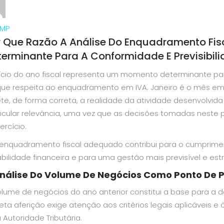
MP
r Que Razão A Análise Do Enquadramento Fisca
terminante Para A Conformidade E Previsibili
nício do ano fiscal representa um momento determinante pa
que respeita ao enquadramento em IVA. Janeiro é o mês em
ete, de forma correta, a realidade da atividade desenvolvida
ticular relevância, uma vez que as decisões tomadas neste
ercício.
enquadramento fiscal adequado contribui para o cumprimen
bilidade financeira e para uma gestão mais previsível e est
nálise Do Volume De Negócios Como Ponto De P
olume de negócios do ano anterior constitui a base para a 
eta aferição exige atenção aos critérios legais aplicáveis e
 Autoridade Tributária.