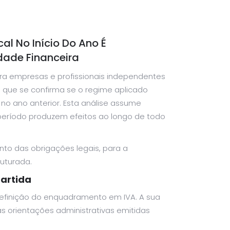
l No Início Do Ano É
dade Financeira
ra empresas e profissionais independentes
 que se confirma se o regime aplicado
 no ano anterior. Esta análise assume
 período produzem efeitos ao longo de todo
to das obrigações legais, para a
ruturada.
artida
definição do enquadramento em IVA. A sua
 às orientações administrativas emitidas