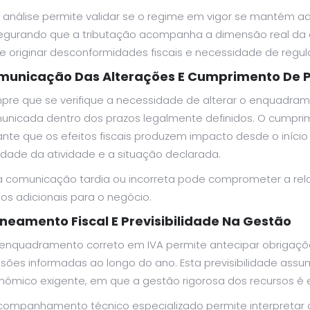
a análise permite validar se o regime em vigor se mantém a
egurando que a tributação acompanha a dimensão real da at
 originar desconformidades fiscais e necessidade de regula
municação Das Alterações E Cumprimento De 
pre que se verifique a necessidade de alterar o enquadram
unicada dentro dos prazos legalmente definidos. O cumpr
nte que os efeitos fiscais produzem impacto desde o início
idade da atividade e a situação declarada.
 comunicação tardia ou incorreta pode comprometer a relaç
os adicionais para o negócio.
neamento Fiscal E Previsibilidade Na Gestão
enquadramento correto em IVA permite antecipar obrigações 
isões informadas ao longo do ano. Esta previsibilidade ass
nómico exigente, em que a gestão rigorosa dos recursos é e
companhamento técnico especializado permite interpretar c