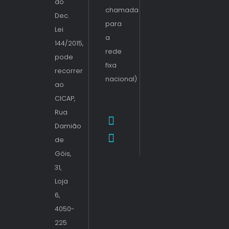
do
chamada
Dec.
para
Lei
a
144/2015,
rede
pode
fixa
recorrer
nacional)
ao
CICAP,
Rua
Damião
de
Góis,
31,
Loja
6,
4050-
225