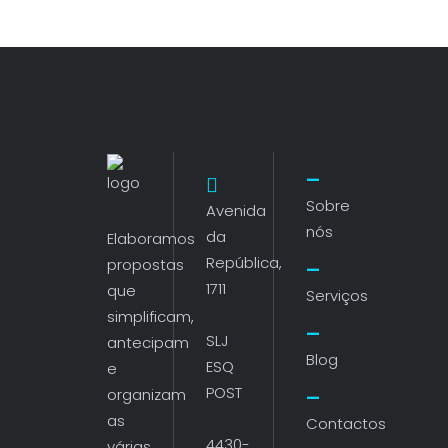
Sobre
Avenida
nós
da
Elaboramos
República,
propostas
1711
que
Serviços
simplificam,
SLJ
antecipam
Blog
ESQ
e
POST
organizam
as
Contactos
4430-
várias