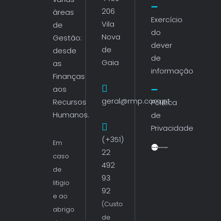
206
áreas
Exercício
Vila
de
do
Nova
Gestão:
dever
de
desde
de
Gaia
as
informação
Finanças
aos
geral@rmp.com.pt
Recursos
Política
Humanos.
de
Privacidade
(+351)
Em
22
caso
492
de
93
litigio
92
e ao
(Custo
abrigo
de