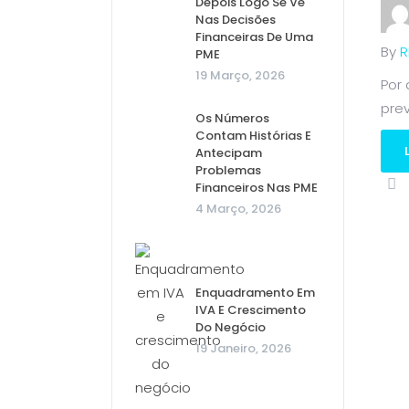
Depois Logo Se Vê
Nas Decisões
Financeiras De Uma
By
R
PME
19 Março, 2026
Por
prev
Os Números
Contam Histórias E
Antecipam
Problemas
Financeiros Nas PME
4 Março, 2026
Enquadramento Em
IVA E Crescimento
Do Negócio
19 Janeiro, 2026