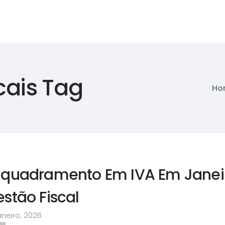
cais Tag
Ho
nquadramento Em IVA Em Janeir
stão Fiscal
aneiro, 2026