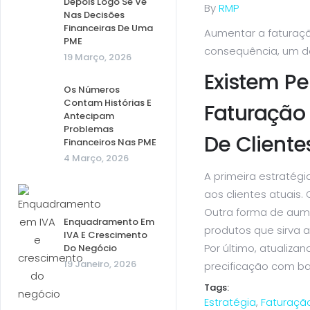
Depois Logo Se Vê
By
RMP
Nas Decisões
Financeiras De Uma
Aumentar a faturaçã
PME
consequência, um de
19 Março, 2026
Existem Pe
Os Números
Contam Histórias E
Faturação
Antecipam
Problemas
De Clientes
Financeiros Nas PME
4 Março, 2026
A primeira estratég
aos clientes atuais.
Outra forma de aume
Enquadramento Em
produtos que sirva a
IVA E Crescimento
Por último, atualiz
Do Negócio
19 Janeiro, 2026
precificação com ba
Tags:
Estratégia
,
Faturaçã