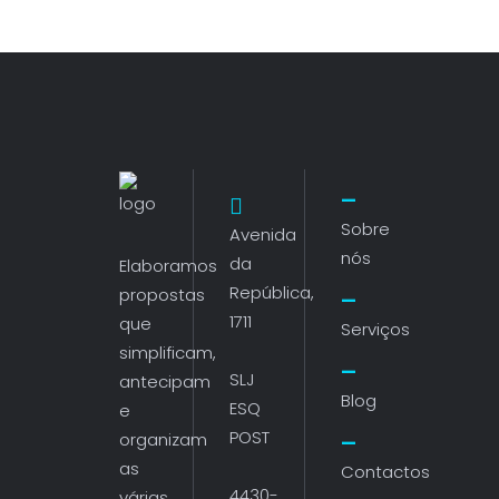
Sobre
Avenida
nós
da
Elaboramos
República,
propostas
1711
que
Serviços
simplificam,
SLJ
antecipam
Blog
ESQ
e
POST
organizam
as
Contactos
4430-
várias