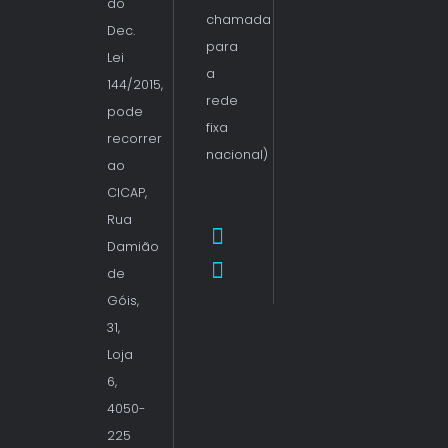
do
chamada
Dec.
para
Lei
a
144/2015,
rede
pode
fixa
recorrer
nacional)
ao
CICAP,
Rua
Damião
de
Góis,
31,
Loja
6,
4050-
225