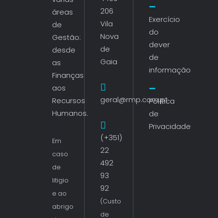
206
áreas
Exercício
Vila
de
do
Nova
Gestão:
dever
de
desde
de
Gaia
as
informação
Finanças
aos
geral@rmp.com.pt
Recursos
Política
Humanos.
de
Privacidade
(+351)
Em
22
caso
492
de
93
litigio
92
e ao
(Custo
abrigo
de