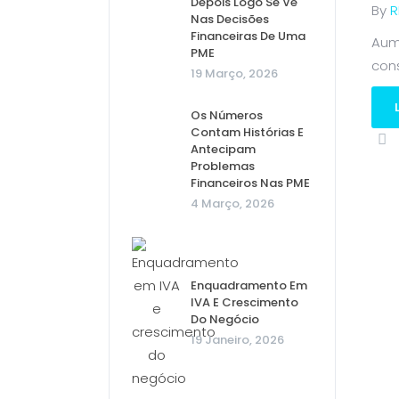
Depois Logo Se Vê
By
R
Nas Decisões
Financeiras De Uma
Aum
PME
cons
19 Março, 2026
Os Números
Contam Histórias E
Antecipam
Problemas
Financeiros Nas PME
4 Março, 2026
Enquadramento Em
IVA E Crescimento
Do Negócio
19 Janeiro, 2026