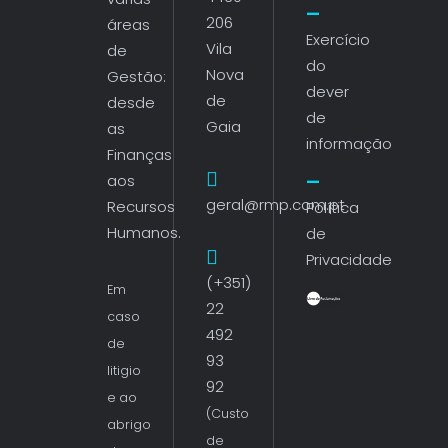
206
áreas
Exercício
Vila
de
do
Nova
Gestão:
dever
de
desde
de
Gaia
as
informação
Finanças
aos
geral@rmp.com.pt
Recursos
Política
Humanos.
de
Privacidade
(+351)
Em
22
caso
492
de
93
litigio
92
e ao
(Custo
abrigo
de