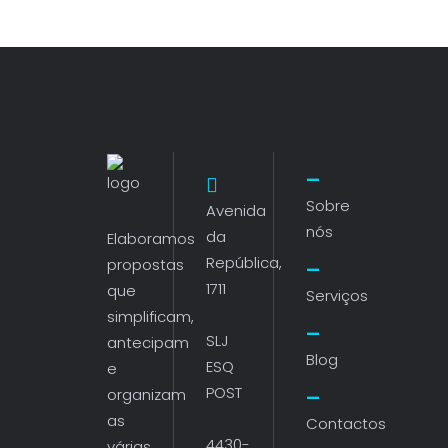
Sobre
Avenida
nós
da
Elaboramos
República,
propostas
1711
que
Serviços
simplificam,
SLJ
antecipam
Blog
ESQ
e
POST
organizam
as
Contactos
4430-
várias