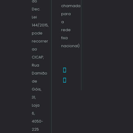
do
chamada
Dec.
para
Lei
a
144/2015,
rede
pode
fixa
recorrer
nacional)
ao
CICAP,
Rua
Damião
de
Góis,
31,
Loja
6,
4050-
225