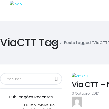
ViaCTT Tag
Home
>
Posts tagged "ViaCTT"
Via CTT – 
3 Outubro, 2017
Publicações Recentes
O Custo Invisível Do