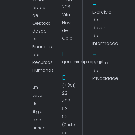
206
áreas
Exercício
Vila
de
do
Nova
Gestão:
dever
de
desde
de
Gaia
as
informação
Finanças
aos
geral@rmp.com.pt
Recursos
Política
Humanos.
de
Privacidade
(+351)
Em
22
caso
492
de
93
litigio
92
e ao
(Custo
abrigo
de