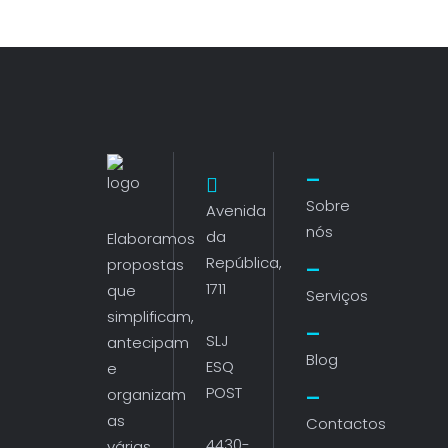
Sobre
Avenida
nós
da
Elaboramos
República,
propostas
1711
que
Serviços
simplificam,
SLJ
antecipam
Blog
ESQ
e
POST
organizam
as
Contactos
4430-
várias