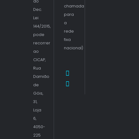
do
chamada
Dec.
para
Lei
a
144/2015,
rede
pode
fixa
recorrer
nacional)
ao
CICAP,
Rua
Damião
de
Góis,
31,
Loja
6,
4050-
225