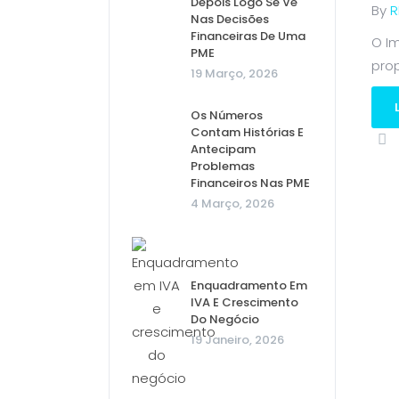
Depois Logo Se Vê
By
R
Nas Decisões
Financeiras De Uma
O Im
PME
prop
19 Março, 2026
Os Números
Contam Histórias E
Antecipam
Problemas
Financeiros Nas PME
4 Março, 2026
Enquadramento Em
IVA E Crescimento
Do Negócio
19 Janeiro, 2026