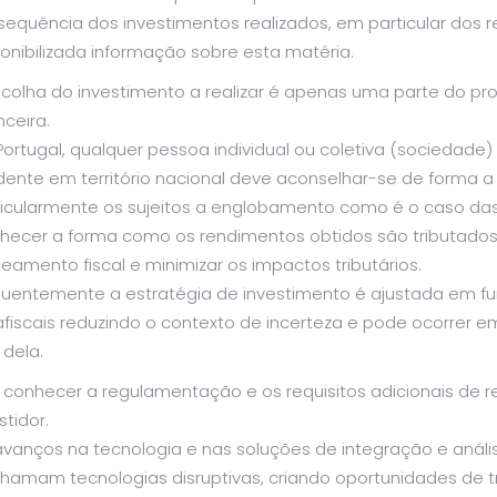
equência dos investimentos realizados, em particular dos r
onibilizada informação sobre esta matéria.
scolha do investimento a realizar é apenas uma parte do pr
nceira.
ortugal, qualquer pessoa individual ou coletiva (sociedade
dente em território nacional deve aconselhar-se de forma a 
ticularmente os sujeitos a englobamento como é o caso das 
hecer a forma como os rendimentos obtidos são tributados 
eamento fiscal e minimizar os impactos tributários.
quentemente a estratégia de investimento é ajustada em fu
afiscais reduzindo o contexto de incerteza e pode ocorrer 
 dela.
 conhecer a regulamentação e os requisitos adicionais de r
stidor.
avanços na tecnologia e nas soluções de integração e análi
chamam tecnologias disruptivas, criando oportunidades de t