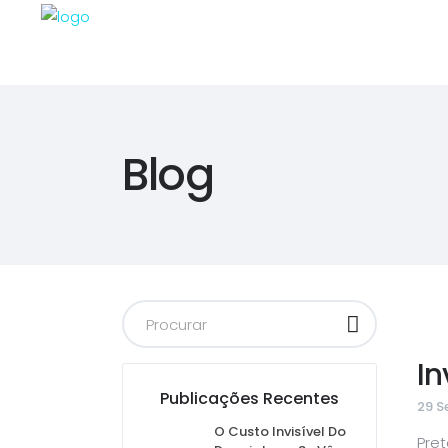
Blog
In
Publicações Recentes
29 S
O Custo Invisível Do
Pre