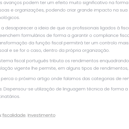
es avanços podem ter um efeito muito significativo na form
soas e organizações, podendo criar grande impacto na sua e
ológicos.
á a desaparecer a ideia de que os profissionais ligados à 
eenchem formulários de forma a garantir o compliance fisca
ransformação da função fiscal permitirá ter um controlo ma
oal e se for o caso, dentro da própria organização.
istema fiscal português tributa os rendimentos enquadran
slação vigente lhe permite, em alguns tipos de rendimento
 perca o próximo artigo onde falamos das categorias de re
: Dispensou-se utilização de linguagem técnica de forma a 
inatários.
fiscalidade
,
Investimento
: