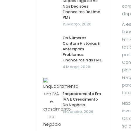
Depois Logo Se Vê
cons
Nas Decisões
Financeiras De Uma
disp
PME
A e
19 Março, 2026
fina
Os Números
Em P
Contam Histórias E
resi
Antecipam
par
Problemas
Financeiros Nas PME
Con
4 Março, 2026
plan
Fre
par
fora
Enquadramento Em
IVA E Crescimento
Não
Do Negócio
inve
19 Janeiro, 2026
Os 
se 