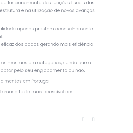
a de funcionamento das funções ﬁscais das
strutura e na utilização de novos avanços
fiscalidade apenas prestam aconselhamento
l.
is eﬁcaz dos dados gerando mais eﬁciência
do os mesmos em categorias, sendo que a
s, optar pelo seu englobamento ou não.
ndimentos em Portugal!
tornar o texto mais acessível aos