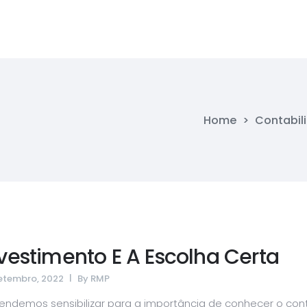
Home
>
Contabil
vestimento E A Escolha Certa
etembro, 2022
By
RMP
tendemos sensibilizar para a importância de conhecer o con