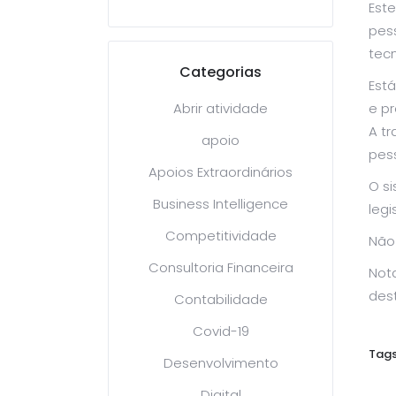
Est
pes
tecn
Categorias
Est
Abrir atividade
e pr
A t
apoio
pess
Apoios Extraordinários
O s
Business Intelligence
legi
Competitividade
Não
Consultoria Financeira
Nota
dest
Contabilidade
Covid-19
Tags
Desenvolvimento
Digital