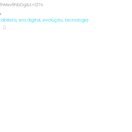
2hMxv9hbDg&t=127s
:
abilista
,
era digital
,
evolução
,
tecnologia