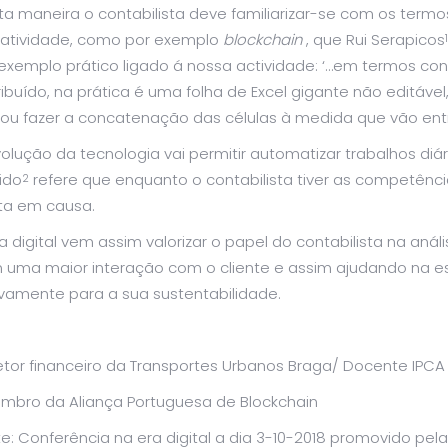
a maneira o contabilista deve familiarizar-se com os term
 atividade, como por exemplo
blockchain
, que Rui Serapicos
1
xemplo prático ligado á nossa actividade: ‘…em termos conta
ribuído, na prática é uma folha de Excel gigante não editável
vou fazer a concatenação das células à medida que vão ent
olução da tecnologia vai permitir automatizar trabalhos diá
ido
refere que enquanto o contabilista tiver as competênc
2
ta em causa.
a digital vem assim valorizar o papel do contabilista na anál
 uma maior interação com o cliente e assim ajudando na es
ivamente para a sua sustentabilidade.
etor financeiro da Transportes Urbanos Braga/ Docente IPCA
mbro da Aliança Portuguesa de Blockchain
te: Conferência na era digital a dia 3-10-2018 promovido p