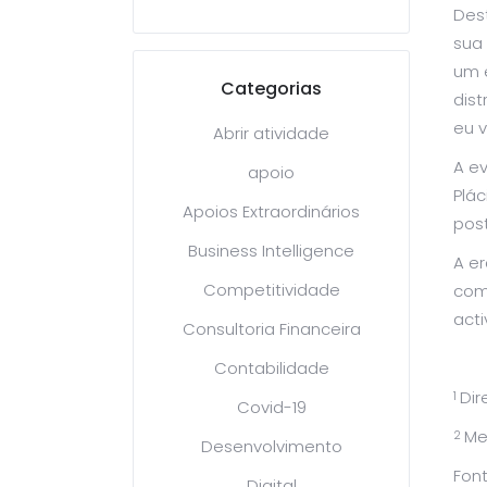
Dest
sua
um e
Categorias
dist
eu 
Abrir atividade
A ev
apoio
Plác
Apoios Extraordinários
pos
Business Intelligence
A er
Competitividade
com
act
Consultoria Financeira
Contabilidade
Dir
1
Covid-19
Me
2
Desenvolvimento
Fon
Digital