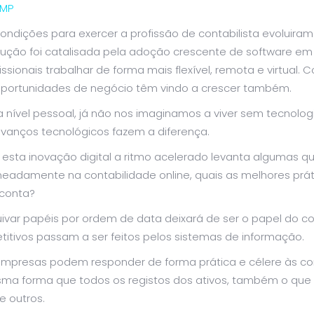
MP
ondições para exercer a profissão de contabilista evoluiram
lução foi catalisada pela adoção crescente de software em
issionais trabalhar de forma mais flexível, remota e virtual
oportunidades de negócio têm vindo a crescer também.
 a nível pessoal, já não nos imaginamos a viver sem tecnol
avanços tecnológicos fazem a diferença.
 esta inovação digital a ritmo acelerado levanta algumas q
eadamente na contabilidade online, quais as melhores prát
conta?
ivar papéis por ordem de data deixará de ser o papel do co
titivos passam a ser feitos pelos sistemas de informação.
empresas podem responder de forma prática e célere às con
a forma que todos os registos dos ativos, também o que é r
e outros.