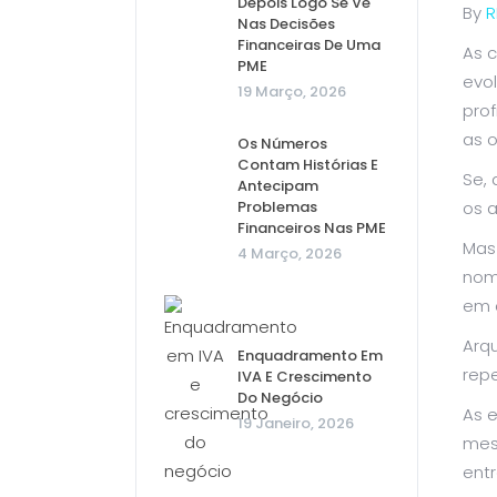
Depois Logo Se Vê
By
R
Nas Decisões
Financeiras De Uma
As c
PME
evo
19 Março, 2026
prof
as 
Os Números
Contam Histórias E
Se,
Antecipam
Problemas
os 
Financeiros Nas PME
Mas
4 Março, 2026
nom
em 
Arqu
Enquadramento Em
repe
IVA E Crescimento
Do Negócio
As 
19 Janeiro, 2026
mesm
entr