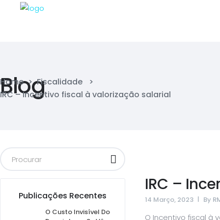
Blog
Home
>
Fiscalidade
>
IRC – Incentivo fiscal à valorização salarial
IRC – Incen
Publicações Recentes
14 Março, 2023
By
R
O Custo Invisível Do
O Incentivo fiscal à