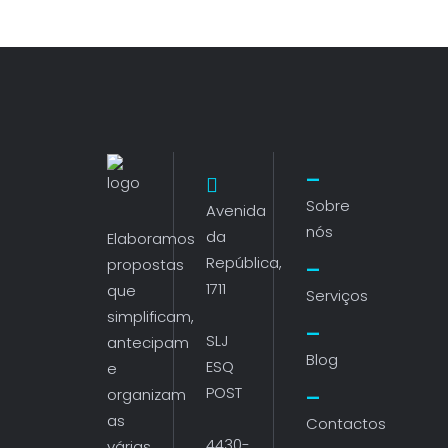
Sobre
Avenida
nós
da
Elaboramos
República,
propostas
1711
que
Serviços
simplificam,
SLJ
antecipam
Blog
ESQ
e
POST
organizam
as
Contactos
4430-
várias