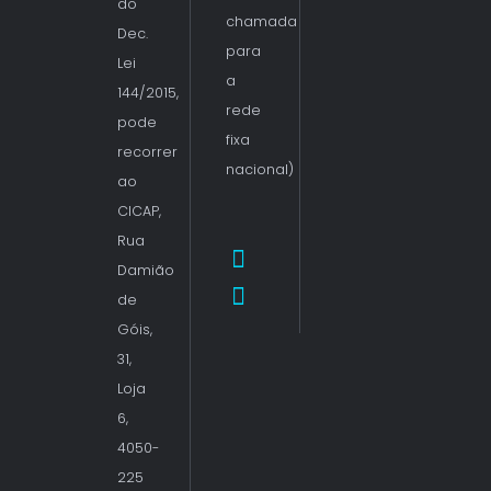
do
chamada
Dec.
para
Lei
a
144/2015,
rede
pode
fixa
recorrer
nacional)
ao
CICAP,
Rua
Damião
de
Góis,
31,
Loja
6,
4050-
225