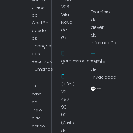
206
áreas
Exercício
Vila
de
do
Nova
Gestão:
dever
de
desde
de
Gaia
as
informação
Finanças
aos
geral@rmp.com.pt
Recursos
Política
Humanos.
de
Privacidade
(+351)
Em
22
caso
492
de
93
litigio
92
e ao
(Custo
abrigo
de