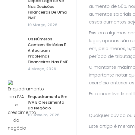
Depois Logo Se Vê
aumento de 50% nos 
Nas Decisões
Financeiras De Uma
aumentos salariais 
PME
esses aumentos seja
19 Março, 2026
Existem algumas con
Os Números
lugar, apenas são r
Contam Histórias E
em, pelo menos, 5,1
Antecipam
período de tributaç
Problemas
Financeiros Nas PME
O montante máximo d
4 Março, 2026
importante notar qu
exercício anterior e
Este incentivo fisca
Enquadramento Em
IVA E Crescimento
Do Negócio
19 Janeiro, 2026
Qualquer dúvida ou 
Este artigo é meram