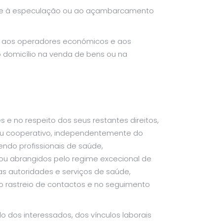
te à especulação ou ao açambarcamento
s, aos operadores económicos e aos
 domicílio na venda de bens ou na
e no respeito dos seus restantes direitos,
l ou cooperativo, independentemente do
endo profissionais de saúde,
 ou abrangidos pelo regime excecional de
s autoridades e serviços de saúde,
no rastreio de contactos e no seguimento
 dos interessados, dos vínculos laborais