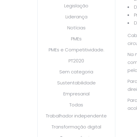
Legislação
D
P
Liderança
D
Notícias
Cabe
PMEs
cir
PMEs e Competitividade.
Na 
PT2020
comp
pel
Sem categoria
Para
Sustentabilidade
dire
Empresarial
Para
Todas
aco
Trabalhador independente
Transformação digital