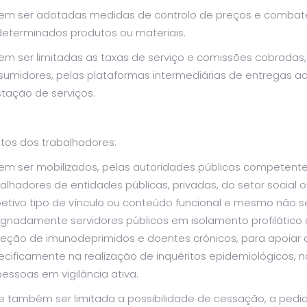
em ser adotadas medidas de controlo de preços e comba
determinados produtos ou materiais.
em ser limitadas as taxas de serviço e comissões cobrada
sumidores, pelas plataformas intermediárias de entregas ao
tação de serviços.
itos dos trabalhadores:
m ser mobilizados, pelas autoridades públicas competentes 
balhadores de entidades públicas, privadas, do setor socia
etivo tipo de vínculo ou conteúdo funcional e mesmo não s
ignadamente servidores públicos em isolamento profilático
teção de imunodeprimidos e doentes crónicos, para apoiar a
ecificamente na realização de inquéritos epidemiológicos, 
essoas em vigilância ativa.
 também ser limitada a possibilidade de cessação, a pedido