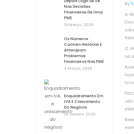
Depois Logo Se Vê
By
R
Nas Decisões
Financeiras De Uma
A d
PME
Dec
19 Março, 2026
cal
fase
Os Números
Contam Histórias E
O de
Antecipam
Problemas
se 
Financeiros Nas PME
Ass
4 Março, 2026
naci
novo
Para
Enquadramento Em
vão 
IVA E Crescimento
Do Negócio
elei
19 Janeiro, 2026
Rel
exe