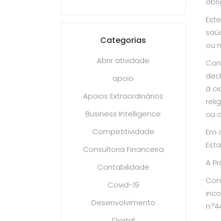
obr
Este
saú
Categorias
ou n
Abrir atividade
Con
decl
apoio
à ci
Apoios Extraordinários
reli
Business Intelligence
ou d
Competitividade
Em c
Esta
Consultoria Financeira
A P
Contabilidade
Con
Covid-19
inco
Desenvolvimento
n.º
Digital