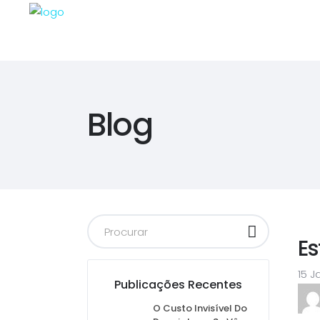
Blog
E
15 J
Publicações Recentes
O Custo Invisível Do