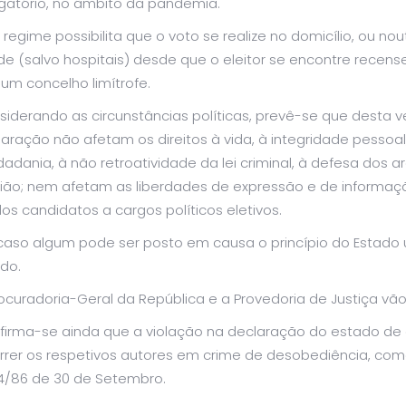
igatório, no âmbito da pandemia.
 regime possibilita que o voto se realize no domicílio, ou no
de (salvo hospitais) desde que o eleitor se encontre recen
um concelho limítrofe.
siderando as circunstâncias políticas, prevê-se que desta 
aração não afetam os direitos à vida, à integridade pessoal,
dadania, à não retroatividade da lei criminal, à defesa dos 
gião; nem afetam as liberdades de expressão e de informaçã
os candidatos a cargos políticos eletivos.
aso algum pode ser posto em causa o princípio do Estado uni
do.
rocuradoria-Geral da República e a Provedoria de Justiça 
firma-se ainda que a violação na declaração do estado de 
rrer os respetivos autores em crime de desobediência, como
44/86 de 30 de Setembro.