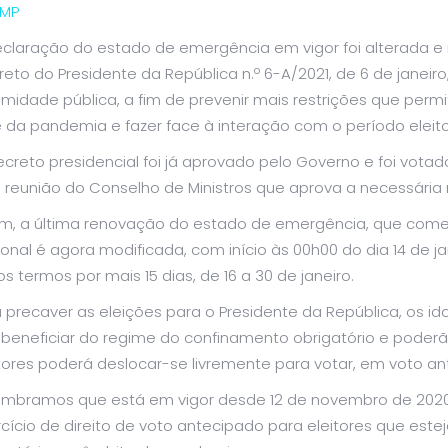
MP
eclaração do estado de emergência em vigor foi alterada e 
reto do Presidente da República n.º 6-A/2021, de 6 de jane
amidade pública, a fim de prevenir mais restrições que pe
 da pandemia e fazer face à interação com o período eleito
creto presidencial foi já aprovado pelo Governo e foi vota
a reunião do Conselho de Ministros que aprova a necessári
im, a última renovação do estado de emergência, que começo
onal é agora modificada, com início às 00h00 do dia 14 de ja
s termos por mais 15 dias, de 16 a 30 de janeiro.
 precaver as eleições para o Presidente da República, os id
beneficiar do regime do confinamento obrigatório e poderão
tores poderá deslocar-se livremente para votar, em voto ant
embramos que está em vigor desde 12 de novembro de 2020
rcício de direito de voto antecipado para eleitores que es