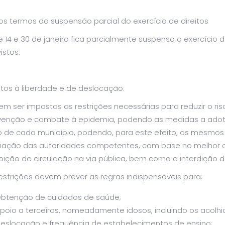
s termos da suspensão parcial do exercício de direitos
e 14 e 30 de janeiro fica parcialmente suspenso o exercício d
istos:
itos à liberdade e de deslocação:
m ser impostas as restrições necessárias para reduzir o ri
venção e combate à epidemia, podendo as medidas a adota
co de cada município, podendo, para este efeito, os mesmo
liação das autoridades competentes, com base no melhor co
bição de circulação na via pública, bem como a interdição 
estrições devem prever as regras indispensáveis para:
btenção de cuidados de saúde;
poio a terceiros, nomeadamente idosos, incluindo os acolhid
eslocação e frequência de estabelecimentos de ensino;