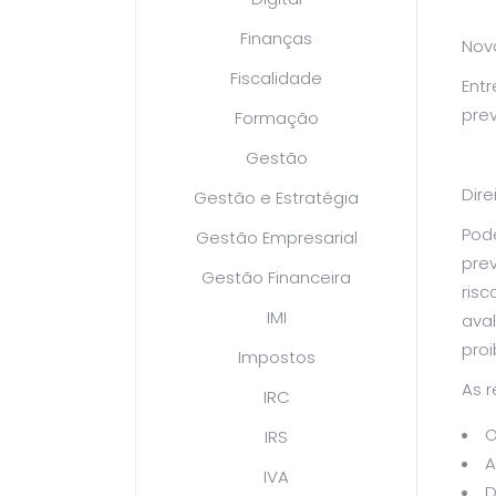
Finanças
Novo
Fiscalidade
Entr
prev
Formação
Gestão
Dire
Gestão e Estratégia
Pode
Gestão Empresarial
pre
Gestão Financeira
ris
IMI
ava
proi
Impostos
As r
IRC
O
IRS
A
IVA
D