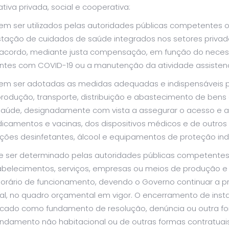
iativa privada, social e cooperativa:
em ser utilizados pelas autoridades públicas competentes 
stação de cuidados de saúde integrados nos setores privado
 acordo, mediante justa compensação, em função do necess
ntes com COVID-19 ou a manutenção da atividade assistenci
em ser adotadas as medidas adequadas e indispensáveis p
rodução, transporte, distribuição e abastecimento de bens e
saúde, designadamente com vista a assegurar o acesso e a r
icamentos e vacinas, dos dispositivos médicos e de outros
ções desinfetantes, álcool e equipamentos de proteção indi
e ser determinado pelas autoridades públicas competentes 
abelecimentos, serviços, empresas ou meios de produção e 
horário de funcionamento, devendo o Governo continuar a 
ial, no quadro orçamental em vigor. O encerramento de ins
ocado como fundamento de resolução, denúncia ou outra fo
endamento não habitacional ou de outras formas contratuais