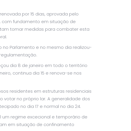
renovada por 15 dias, aprovada pelo
iro, com fundamento em situação de
rmitam tomar medidas para combater esta
ral.
do no Parlamento e no mesmo dia realizou-
a regulamentação.
u dia 8 de janeiro em todo o território
neiro, continua dia 15 e renova-se nos
osos residentes em estruturas residenciais
 votar no próprio lar. A generalidade dos
ecipado no dia 17 e normal no dia 24.
 um regime excecional e temporário de
tejam em situação de confinamento