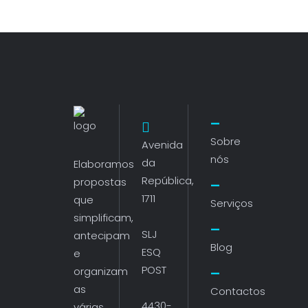
Sobre
Avenida
nós
da
Elaboramos
República,
propostas
1711
que
Serviços
simplificam,
SLJ
antecipam
Blog
ESQ
e
POST
organizam
as
Contactos
4430-
várias