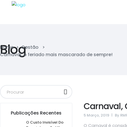
Blog
Home
>
Gestão
>
Carnaval, o feriado mais mascarado de sempre!
Carnaval,
Publicações Recentes
5 Março, 2019
By
RM
O Custo Invisível Do
O Carnaval é consi