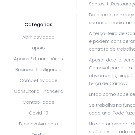
Santos; 1 (Restaura
De acordo com legis
semana imediatamen
Categorias
A terça-feira de Car
Abrir atividade
e podem considerar-
apoio
contrato de trabalho
Apoios Extraordinários
Apesar de a lei ser 
Carnaval como um fer
Business Intelligence
obviamente, ninguém
Competitividade
terça de Carnaval.
Consultoria Financeira
Então como sabe se 
Contabilidade
Se trabalha na funç
Covid-19
cada ano. Pode faze
Desenvolvimento
No sector privado, d
se é considerado ou
Digital