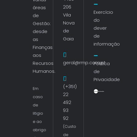
206
áreas
Exercício
Vila
de
do
Nova
Gestão:
dever
de
desde
de
Gaia
as
informação
Finanças
aos
geral@rmp.com.pt
Recursos
Política
Humanos.
de
Privacidade
(+351)
Em
22
caso
492
de
93
litigio
92
e ao
(Custo
abrigo
de