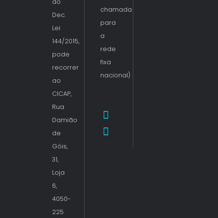
do
chamada
Dec.
para
Lei
a
144/2015,
rede
pode
fixa
recorrer
nacional)
ao
CICAP,
Rua
Damião
de
Góis,
31,
Loja
6,
4050-
225