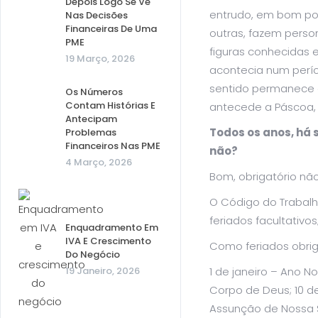
Depois Logo Se Vê
entrudo, em bom por
Nas Decisões
Financeiras De Uma
outras, fazem perso
PME
figuras conhecidas 
19 Março, 2026
acontecia num períod
sentido permanece a
Os Números
Contam Histórias E
antecede a Páscoa, 
Antecipam
Todos os anos, há 
Problemas
Financeiros Nas PME
não?
4 Março, 2026
Bom, obrigatório nã
O Código do Trabalho
feriados facultativos
Enquadramento Em
IVA E Crescimento
Como feriados obrig
Do Negócio
19 Janeiro, 2026
1 de janeiro – Ano N
Corpo de Deus; 10 d
Assunção de Nossa S