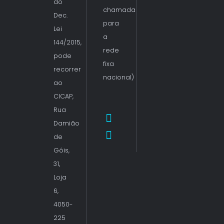
do
chamada
Dec.
para
Lei
a
144/2015,
rede
pode
fixa
recorrer
nacional)
ao
CICAP,
Rua
Damião
de
Góis,
31,
Loja
6,
4050-
225