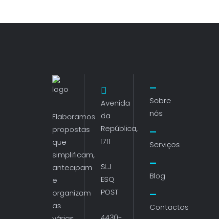
Sobre
Avenida
nós
da
Elaboramos
República,
propostas
1711
que
Serviços
simplificam,
SLJ
antecipam
Blog
ESQ
e
POST
organizam
as
Contactos
4430-
várias