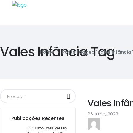
Vales Infãncia Tag
Home
>
Posts tagged "vales infãncia"
Vales Infâ
26 Julho, 2023
Publicações Recentes
O Custo Invisível Do