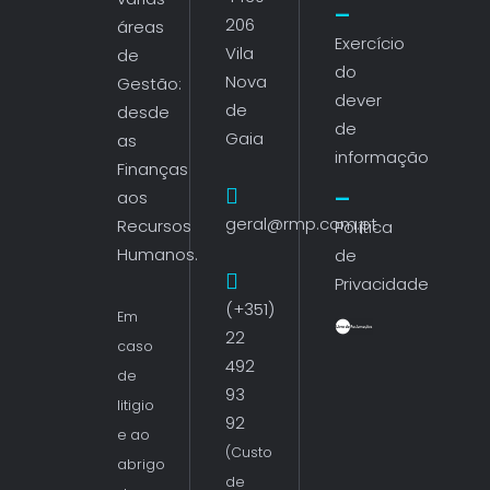
206
áreas
Exercício
Vila
de
do
Nova
Gestão:
dever
de
desde
de
Gaia
as
informação
Finanças
aos
geral@rmp.com.pt
Recursos
Política
Humanos.
de
Privacidade
(+351)
Em
22
caso
492
de
93
litigio
92
e ao
(Custo
abrigo
de