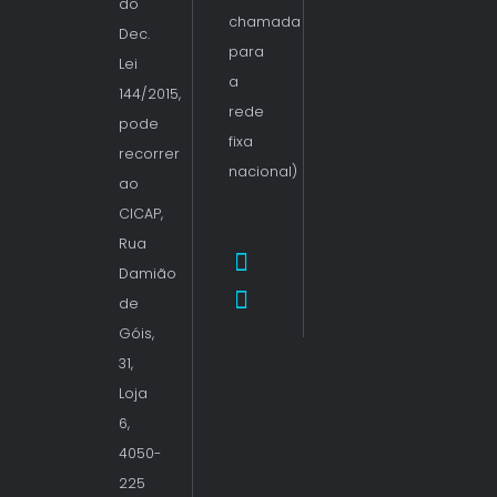
do
chamada
Dec.
para
Lei
a
144/2015,
rede
pode
fixa
recorrer
nacional)
ao
CICAP,
Rua
Damião
de
Góis,
31,
Loja
6,
4050-
225