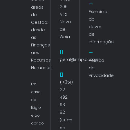
206
áreas
Exercício
Vila
de
do
Nova
Gestão:
dever
de
desde
de
Gaia
as
informação
Finanças
aos
geral@rmp.com.pt
Recursos
Política
Humanos.
de
Privacidade
(+351)
Em
22
caso
492
de
93
litigio
92
e ao
(Custo
abrigo
de