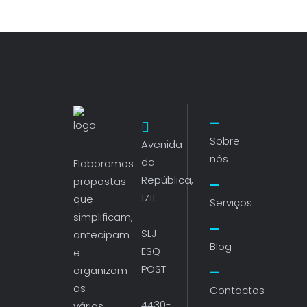
Sobre
Avenida
nós
da
Elaboramos
República,
propostas
1711
que
Serviços
simplificam,
SLJ
antecipam
Blog
ESQ
e
POST
organizam
as
Contactos
4430-
várias