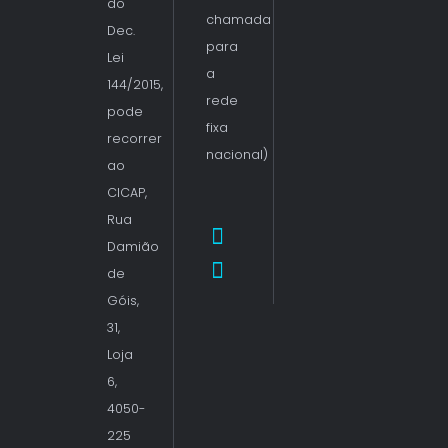
do
chamada
Dec.
para
Lei
a
144/2015,
rede
pode
fixa
recorrer
nacional)
ao
CICAP,
Rua
Damião
de
Góis,
31,
Loja
6,
4050-
225