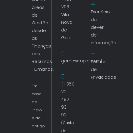
206
áreas
Exercício
Vila
de
do
Nova
Gestão:
dever
de
desde
de
Gaia
as
informação
Finanças
aos
geral@rmp.com.pt
Recursos
Política
Humanos.
de
Privacidade
(+351)
Em
22
caso
492
de
93
litigio
92
e ao
(Custo
abrigo
de