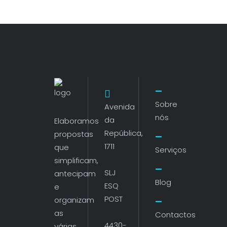
Sobre
Avenida
nós
da
Elaboramos
República,
propostas
1711
que
Serviços
simplificam,
SLJ
antecipam
Blog
ESQ
e
POST
organizam
as
Contactos
4430-
várias