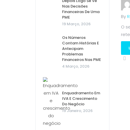
Depois Logo Se Vê
Nas Decisões
Financeiras De Uma
By
R
PME
19 Março, 2026
O s
rete
Os Números
Contam Histórias E
Antecipam
Problemas
Financeiros Nas PME
4 Março, 2026
Enquadramento Em
IVA E Crescimento
Do Negócio
19 Janeiro, 2026