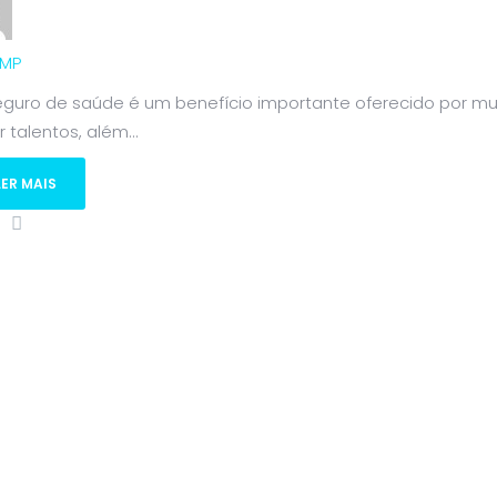
MP
eguro de saúde é um benefício importante oferecido por mui
r talentos, além...
LER MAIS