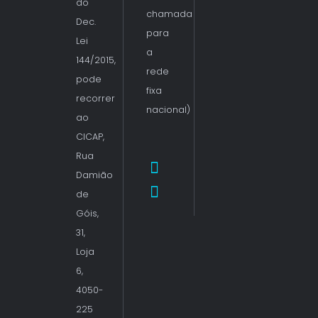
do
chamada
Dec.
para
Lei
a
144/2015,
rede
pode
fixa
recorrer
nacional)
ao
CICAP,
Rua
Damião
de
Góis,
31,
Loja
6,
4050-
225