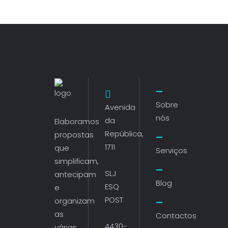
Sobre
Avenida
nós
da
Elaboramos
República,
propostas
1711
que
Serviços
simplificam,
SLJ
antecipam
Blog
ESQ
e
POST
organizam
as
Contactos
4430-
várias