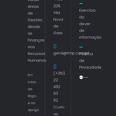
206
áreas
Exercício
Vila
de
do
Nova
Gestão:
dever
de
desde
de
Gaia
as
informação
Finanças
aos
geral@rmp.com.pt
Recursos
Política
Humanos.
de
Privacidade
(+351)
Em
22
caso
492
de
93
litigio
92
e ao
(Custo
abrigo
de