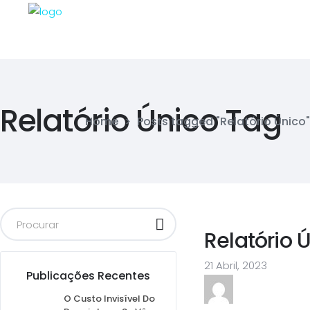
Relatório Único Tag
Home
>
Posts tagged "Relatório Único"
Relatório 
21 Abril, 2023
Publicações Recentes
O Custo Invisível Do