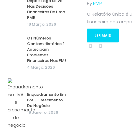
Depois Logo Se Vê
By
RMP
Nas Decisões
Financeiras De Uma
O Relatório Único é
PME
financeira das empre
19 Março, 2026
LER MAIS
Os Números
Contam Histórias E
Antecipam
Problemas
Financeiros Nas PME
4 Março, 2026
Enquadramento Em
IVA E Crescimento
Do Negócio
19 Janeiro, 2026