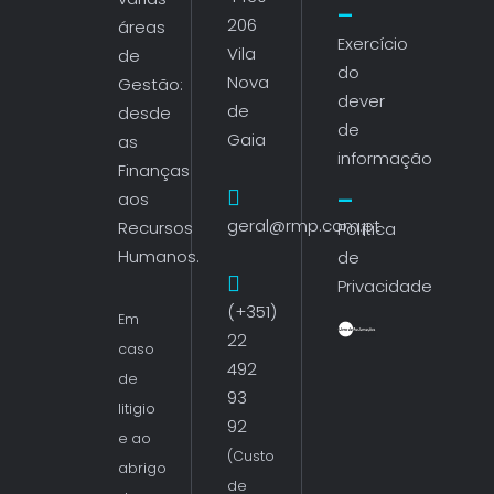
206
áreas
Exercício
Vila
de
do
Nova
Gestão:
dever
de
desde
de
Gaia
as
informação
Finanças
aos
geral@rmp.com.pt
Recursos
Política
Humanos.
de
Privacidade
(+351)
Em
22
caso
492
de
93
litigio
92
e ao
(Custo
abrigo
de