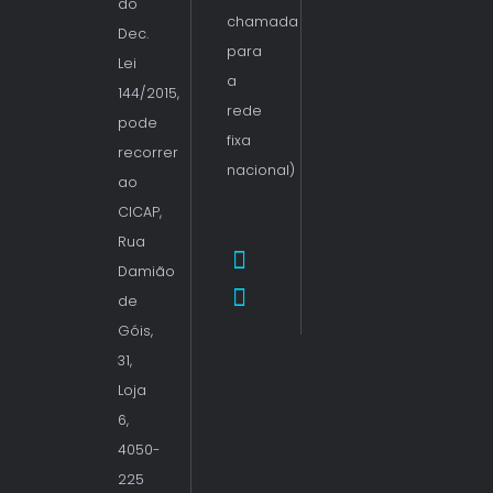
do
chamada
Dec.
para
Lei
a
144/2015,
rede
pode
fixa
recorrer
nacional)
ao
CICAP,
Rua
Damião
de
Góis,
31,
Loja
6,
4050-
225