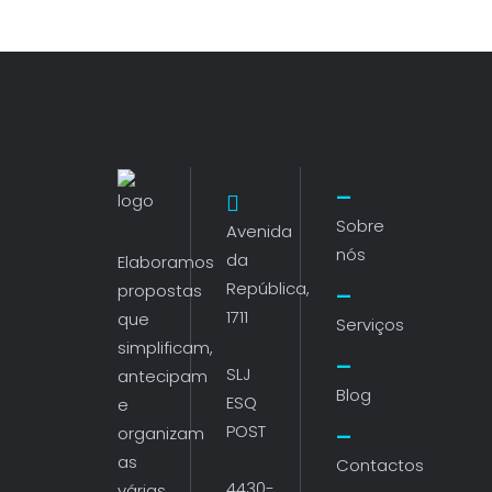
Sobre
Avenida
nós
da
Elaboramos
República,
propostas
1711
que
Serviços
simplificam,
SLJ
antecipam
Blog
ESQ
e
POST
organizam
as
Contactos
4430-
várias