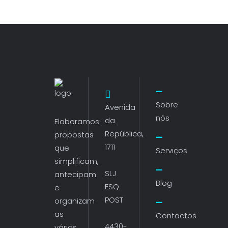
Sobre
Avenida
nós
da
Elaboramos
República,
propostas
1711
que
Serviços
simplificam,
SLJ
antecipam
Blog
ESQ
e
POST
organizam
as
Contactos
4430-
várias