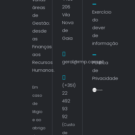
206
áreas
Exercício
Vila
de
do
Nova
Gestão:
dever
de
desde
de
Gaia
as
informação
Finanças
aos
geral@rmp.com.pt
Recursos
Política
Humanos.
de
Privacidade
(+351)
Em
22
caso
492
de
93
litigio
92
e ao
(Custo
abrigo
de