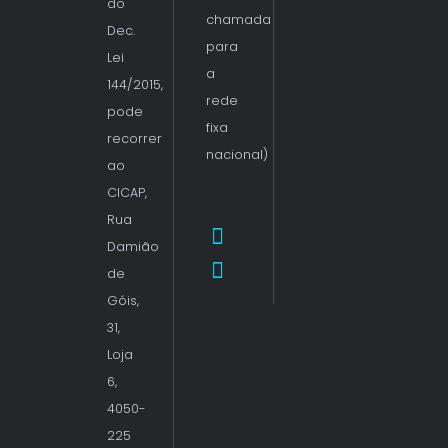
do
chamada
Dec.
para
Lei
a
144/2015,
rede
pode
fixa
recorrer
nacional)
ao
CICAP,
Rua
Damião
de
Góis,
31,
Loja
6,
4050-
225