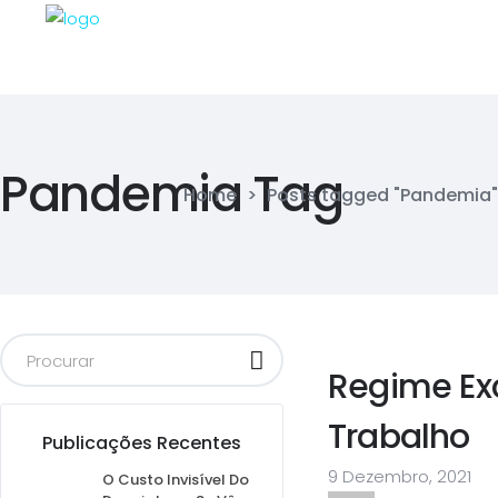
Pandemia Tag
Home
>
Posts tagged "Pandemia"
Regime Exc
Trabalho
Publicações Recentes
9 Dezembro, 2021
O Custo Invisível Do