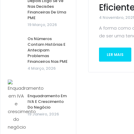
Depois Logo Se Vê
Eficient
Nas Decisões
Financeiras De Uma
4 Novembro, 202
PME
19 Março, 2026
A forma como a
de ser uma tend
Os Números
Contam Histórias E
Antecipam
LER MAIS
Problemas
Financeiros Nas PME
4 Março, 2026
Enquadramento Em
IVA E Crescimento
Do Negócio
19 Janeiro, 2026