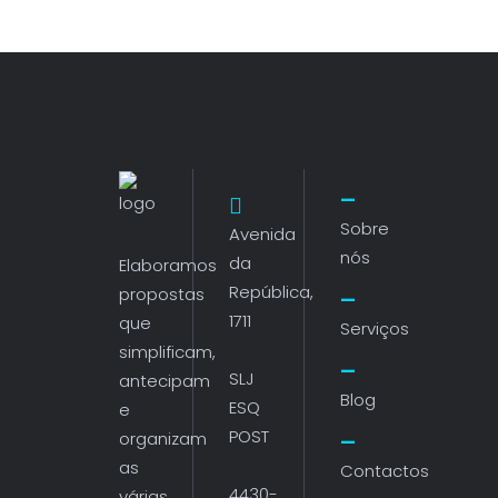
Sobre
Avenida
nós
da
Elaboramos
República,
propostas
1711
que
Serviços
simplificam,
SLJ
antecipam
Blog
ESQ
e
POST
organizam
as
Contactos
4430-
várias