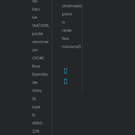
do
chamada
Dec.
para
Lei
a
144/2015,
rede
pode
fixa
recorrer
nacional)
ao
CICAP,
Rua
Damião
de
Góis,
31,
Loja
6,
4050-
225