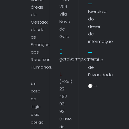
206
áreas
Exercício
Vila
de
do
Nova
Gestão:
dever
de
desde
de
Gaia
as
informação
Finanças
aos
geral@rmp.com.pt
Recursos
Política
Humanos.
de
Privacidade
(+351)
Em
22
caso
492
de
93
litigio
92
e ao
(Custo
abrigo
de