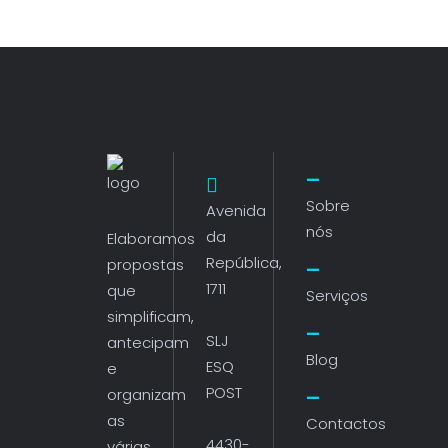
Sobre
Avenida
nós
da
Elaboramos
República,
propostas
1711
que
Serviços
simplificam,
SLJ
antecipam
Blog
ESQ
e
POST
organizam
as
Contactos
4430-
várias