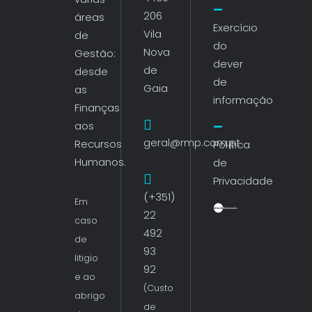
206
áreas
Exercício
Vila
de
do
Nova
Gestão:
dever
de
desde
de
Gaia
as
informação
Finanças
aos
geral@rmp.com.pt
Recursos
Política
Humanos.
de
Privacidade
(+351)
Em
22
caso
492
de
93
litigio
92
e ao
(Custo
abrigo
de