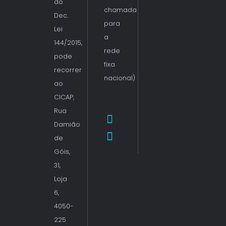
do
chamada
Dec.
para
Lei
a
144/2015,
rede
pode
fixa
recorrer
nacional)
ao
CICAP,
Rua
Damião
de
Góis,
31,
Loja
6,
4050-
225