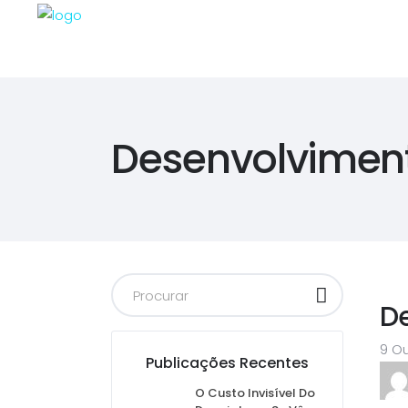
Desenvolviment
D
9 O
Publicações Recentes
O Custo Invisível Do