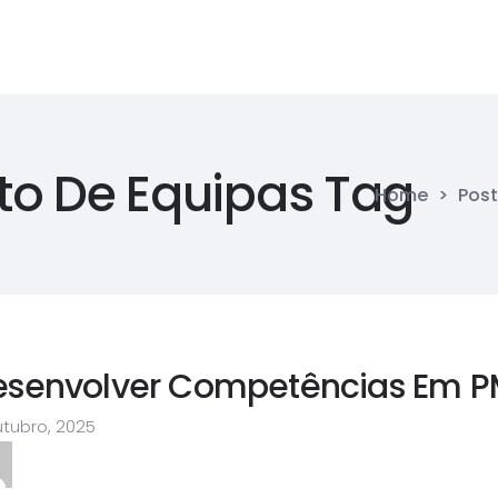
o De Equipas Tag
Home
>
Post
esenvolver Competências Em P
utubro, 2025