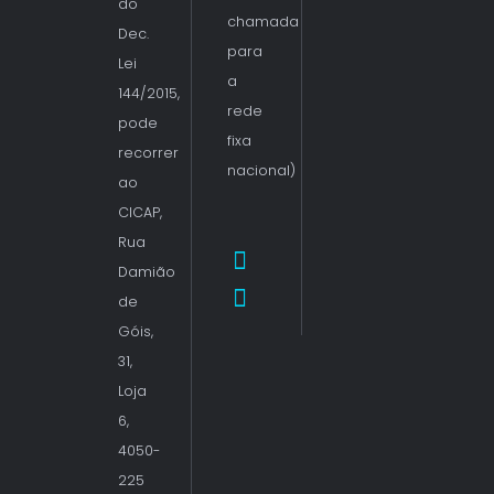
do
chamada
Dec.
para
Lei
a
144/2015,
rede
pode
fixa
recorrer
nacional)
ao
CICAP,
Rua
Damião
de
Góis,
31,
Loja
6,
4050-
225