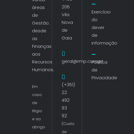
206
áreas
Exercício
Vila
de
do
Nova
Gestão:
dever
de
desde
de
Gaia
as
informação
Finanças
aos
geral@rmp.com.pt
Recursos
Política
Humanos.
de
Privacidade
(+351)
Em
22
caso
492
de
93
litigio
92
e ao
(Custo
abrigo
de