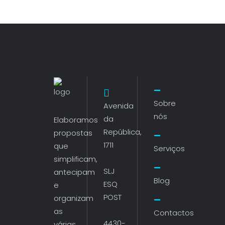
Sobre
Avenida
nós
da
Elaboramos
República,
propostas
1711
que
Serviços
simplificam,
SLJ
antecipam
Blog
ESQ
e
POST
organizam
as
Contactos
4430-
várias