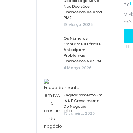
Depois Logo Se Vê
By
R
Nas Decisões
Financeiras De Uma
O P
PME
médi
19 Março, 2026
Os Números
Contam Histórias E
Antecipam
Problemas
Financeiros Nas PME
4 Março, 2026
Enquadramento Em
IVA E Crescimento
Do Negócio
19 Janeiro, 2026