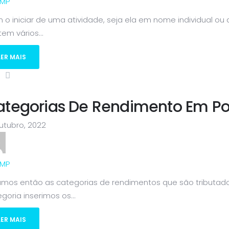
MP
o iniciar de uma atividade, seja ela em nome individual ou
tem vários...
LER MAIS
ategorias De Rendimento Em Po
utubro, 2022
MP
amos então as categorias de rendimentos que são tributado
goria inserimos os...
LER MAIS