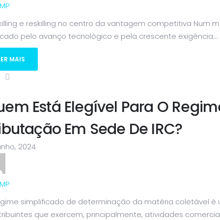
MP
killing e reskilling no centro da vantagem competitiva Num
cado pelo avanço tecnológico e pela crescente exigência...
LER MAIS
em Está Elegível Para O Regim
ibutação Em Sede De IRC?
unho, 2024
MP
egime simplificado de determinação da matéria coletável é 
ribuintes que exercem, principalmente, atividades comerciais