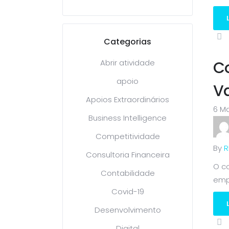
Categorias
Abrir atividade
C
apoio
Va
Apoios Extraordinários
6 Ma
Business Intelligence
Competitividade
By
R
Consultoria Financeira
O co
Contabilidade
empr
Covid-19
Desenvolvimento
Digital