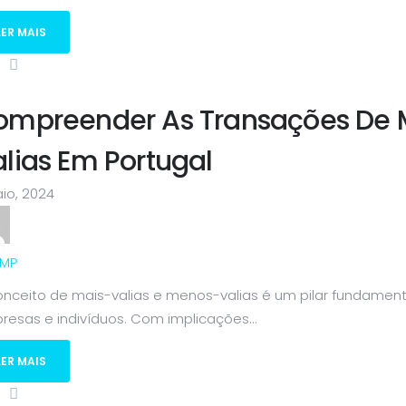
LER MAIS
ompreender As Transações De M
lias Em Portugal
io, 2024
MP
nceito de mais-valias e menos-valias é um pilar fundamenta
esas e indivíduos. Com implicações...
LER MAIS