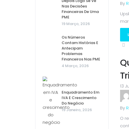
Depois Logo Se Vê
By
R
Nas Decisões
Financeiras De Uma
Ups
PME
mar
19 Março, 2026
Os Números
Contam Histórias E
Antecipam
Problemas
Financeiros Nas PME
Qu
4 Março, 2026
Tr
13 J
Enquadramento Em
IVA E Crescimento
Do Negócio
By
R
19 Janeiro, 2026
O r
cont