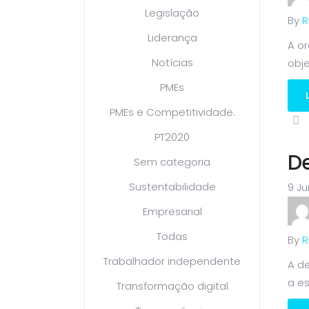
Legislação
By
R
Liderança
A o
Notícias
obje
PMEs
PMEs e Competitividade.
PT2020
De
Sem categoria
Sustentabilidade
9 Ju
Empresarial
Todas
By
R
Trabalhador independente
A d
a es
Transformação digital