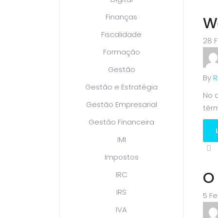
Finanças
W
Fiscalidade
28 F
Formação
Gestão
By
R
Gestão e Estratégia
No d
Gestão Empresarial
térm
Gestão Financeira
IMI
Impostos
O
IRC
IRS
5 Fe
IVA